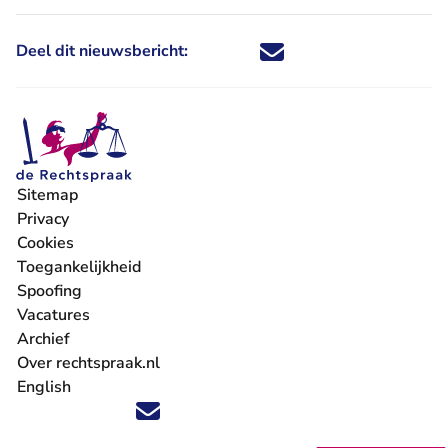
Deel dit nieuwsbericht:
Deel dit nieuwsbericht via X - U 
Deel dit nieuwsbericht via Fa
Deel dit nieuwsbericht via
Deel dit nieuwsbericht
Sitemap
Privacy
Cookies
Toegankelijkheid
Spoofing
Vacatures
- U verlaat Rechtspraak.nl
Archief
Over rechtspraak.nl
English
Volg ons op X (Twitter) - U verlaat Rechtspraak.nl
Volg ons op Facebook - U verlaat Rechtspraak.nl
Volg ons op Instagram - U verlaat Rechtspraak.nl
Volg ons op Youtube - U verlaat Rechtspraak.nl
Volg ons op LinkedIn - U verlaat Rechtspraak.n
'Blijf op de hoogte' nieuwsbrief - U verlaat