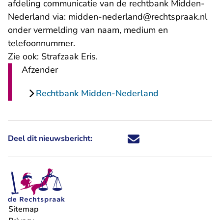
afdeling communicatie van de rechtbank Midden-
- U
Nederland via:
midden-nederland@rechtspraak.nl
onder vermelding van naam, medium en
telefoonnummer.
Zie ook:
Strafzaak Eris
.
Afzender
Rechtbank Midden-Nederland
Deel dit nieuwsbericht:
Deel dit nieuwsbericht via X - U 
Deel dit nieuwsbericht via Fa
Deel dit nieuwsbericht via
Deel dit nieuwsbericht
Sitemap