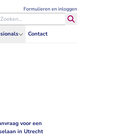
- U verlaat Rechtspraak.nl
Formulieren en inloggen
eken binnen de Rechtspraak
Zoeken
sionals
Contact
anvraag voor een
elaan in Utrecht