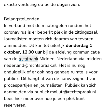
exacte verdeling op beide dagen zien.
Belangstellenden
In verband met de maatregelen rondom het
coronavirus is er beperkt plek in de zittingszaal.
Journalisten moeten zich daarom van tevoren
aanmelden. Dit kan tot uiterlijk
donderdag 1
oktober, 12.00 uur
bij de afdeling communicatie
van de
rechtbank
Midden-Nederland via:
midden-
- U verlaat Rechtspraak.nl
nederland@rechtspraak.nl
. Het is nu nog
onduidelijk of er ook nog genoeg ruimte is voor
publiek. Dit hangt af van de aanwezigheid van
procespartijen en journalisten. Publiek kan zich
- U ver
aanmelden via
publiek.mnl.utr@rechtspraak.nl
.
Lees
hier
meer over hoe je een plek kunt
reserveren.