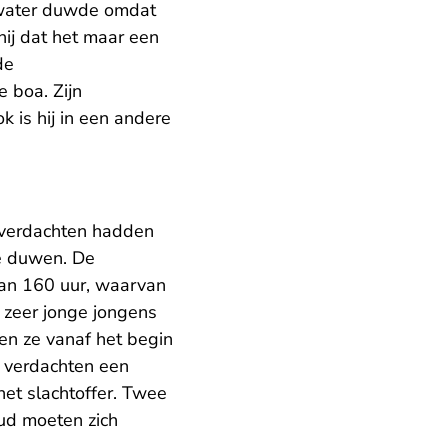
t water duwde omdat
hij dat het maar een
de
e boa. Zijn
k is hij in een andere
 verdachten hadden
te duwen. De
van 160 uur, waarvan
 zeer jonge jongens
ben ze vanaf het begin
e verdachten een
et slachtoffer. Twee
oud moeten zich