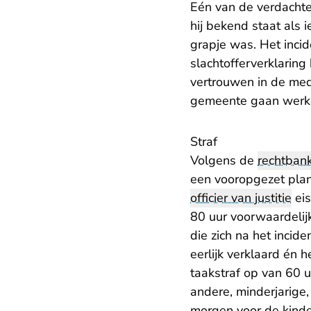
Eén van de verdachten
hij bekend staat als 
grapje was. Het incid
slachtofferverklaring
vertrouwen in de mede
gemeente gaan werk
Straf
Volgens de
rechtban
een vooropgezet plan
officier van justitie
eis
80 uur voorwaardelij
die zich na het incid
eerlijk verklaard én
taakstraf op van 60 
andere, minderjarige
morgen voor de kinde