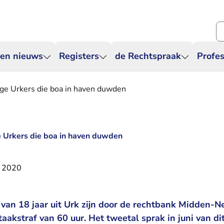
Zo
 en nieuws
Registers
de Rechtspraak
Profes
nge Urkers die boa in haven duwden
e Urkers die boa in haven duwden
r 2020
an 18 jaar uit Urk zijn door de rechtbank Midden-N
taakstraf van 60 uur. Het tweetal sprak in juni van d