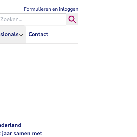
- U verlaat Rechtspraak.nl
Formulieren en inloggen
eken binnen de Rechtspraak
Zoeken
sionals
Contact
ederland
it jaar samen met