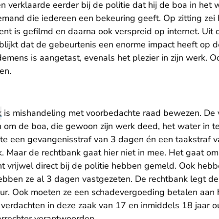
 verklaarde eerder bij de politie dat hij de boa in he
iemand die iedereen een bekeuring geeft. Op zitting zei 
ent is gefilmd en daarna ook verspreid op internet. Uit 
 blijkt dat de gebeurtenis een enorme impact heeft op d
mens is aangetast, evenals het plezier in zijn werk. Oo
en.
k
is mishandeling met voorbedachte raad bewezen. De
 om de boa, die gewoon zijn werk deed, het water in 
te een gevangenisstraf van 3 dagen én een taakstraf 
k. Maar de rechtbank gaat hier niet in mee. Het gaat om
ent vrijwel direct bij de politie hebben gemeld. Ook heb
 hebben ze al 3 dagen vastgezeten. De rechtbank legt d
uur. Ook moeten ze een schadevergoeding betalen aan h
, verdachten in deze zaak van 17 en inmiddels 18 jaar 
rrechter verantwoorden.