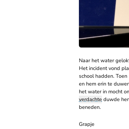
Naar het water gelok
Het incident vond pla
school hadden. Toen 
en hem erin te duwen
het water in mocht om
verdachte
duwde hem v
beneden.
Grapje