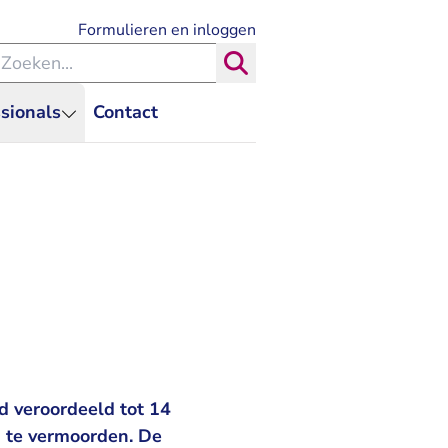
- U verlaat Rechtspraak.nl
Formulieren en inloggen
eken binnen de Rechtspraak
Zoeken
sionals
Contact
 veroordeeld tot 14
n te vermoorden. De