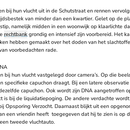
 bij hun vlucht uit in de Schutstraat en rennen vervolg
 tijdsbestek van minder dan een kwartier. Gelet op de p
ijdstip, namelijk midden in een woonwijk op klaarlichte d
de
rechtbank
grondig en intensief zijn voorbereid. Het k
ken hebben gemaakt over het doden van het slachtoffe
van voorbedachten rade.
DNA
 bij hun vlucht vastgelegd door camera’s. Op die beeld
 specifieke capuchon draagt. Bij een latere observatie 
ezelfde capuchon. Ook wordt zijn DNA aangetroffen op
t is bij de liquidatiepoging. De andere verdachte word
ij Opsporing Verzocht. Daarnaast blijkt uit een opgen
n een vriendin heeft toegegeven dat hij te zien is op d
een tweede vluchtauto.