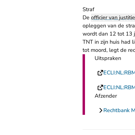
Straf
De
officier van justitie
opleggen van de straf
wordt dan 12 tot 13 
TNT in zijn huis had 
tot moord, legt de r
Uitspraken
ECLI:NL:RB
ECLI:NL:RB
Afzender
Rechtbank 