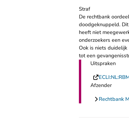
Straf
De rechtbank oordeel
doodgeknuppeld. Dit d
heeft niet meegewerk
onderzoekers een even
Ook is niets duideli
tot een gevangenisstr
Uitspraken
ECLI:NL:RB
Afzender
Rechtbank 