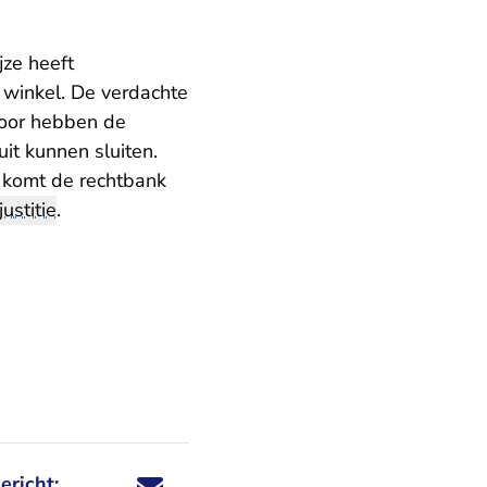
jze heeft
 winkel. De verdachte
door hebben de
it kunnen sluiten.
e komt de rechtbank
justitie
.
ericht:
Deel dit nieuwsbericht via X - U verlaat Rechtspraa
Deel dit nieuwsbericht via Facebook - U verlaat
Deel dit nieuwsbericht via e-mail
Deel dit nieuwsbericht via LinkedIn - U v