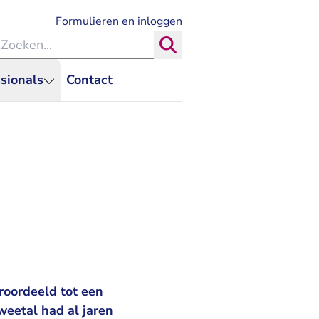
- U verlaat Rechtspraak.nl
Formulieren en inloggen
eken binnen de Rechtspraak
Zoeken
sionals
Contact
roordeeld tot een
weetal had al jaren