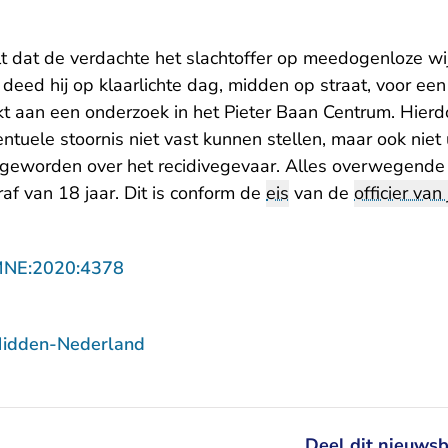
t dat de verdachte het slachtoffer op meedogenloze wi
eed hij op klaarlichte dag, midden op straat, voor een
t aan een onderzoek in het Pieter Baan Centrum. Hier
tuele stoornis niet vast kunnen stellen, maar ook niet u
jk geworden over het recidivegevaar. Alles overwegend
af van 18 jaar. Dit is conform de
eis
van de
officier van 
- U verlaat Rechtspraak.nl
MNE:2020:4378
Midden-Nederland
Deel dit nieuwsb