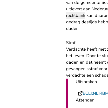
van de gemeente Soes
uitlevert aan Nederla
rechtbank
kan daarom 
gedrag destijds hebb
daden.
Straf
Verdachte heeft met z
het leven. Door te v
daden en dat neemt d
gevangenisstraf voor
verdachte een schade
Uitspraken
ECLI:NL:RB
Afzender