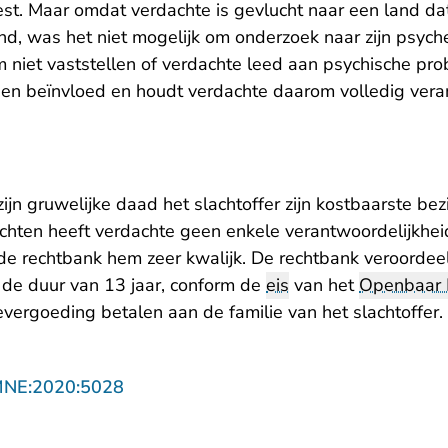
t. Maar omdat verdachte is gevlucht naar een land dat
nd, was het niet mogelijk om onderzoek naar zijn psych
niet vaststellen of verdachte leed aan psychische pro
en beïnvloed en houdt verdachte daarom volledig verant
ijn gruwelijke daad het slachtoffer zijn kostbaarste be
luchten heeft verdachte geen enkele verantwoordelijkhe
e rechtbank hem zeer kwalijk. De rechtbank veroordeel
 de duur van 13 jaar, conform de
eis
van het
Openbaar M
vergoeding betalen aan de familie van het slachtoffer.
- U verlaat Rechtspraak.nl
MNE:2020:5028