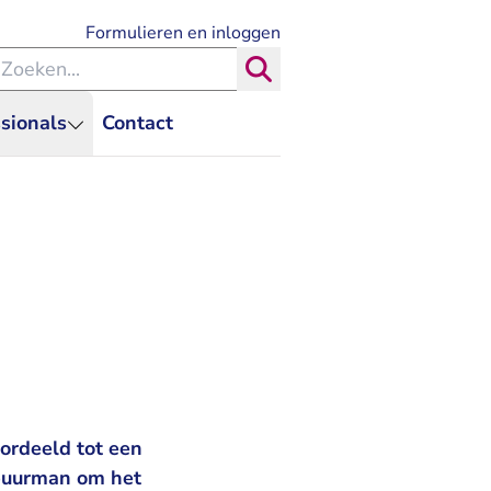
- U verlaat Rechtspraak.nl
Formulieren en inloggen
eken binnen de Rechtspraak
Zoeken
sionals
Contact
ordeeld tot een
nbuurman om het