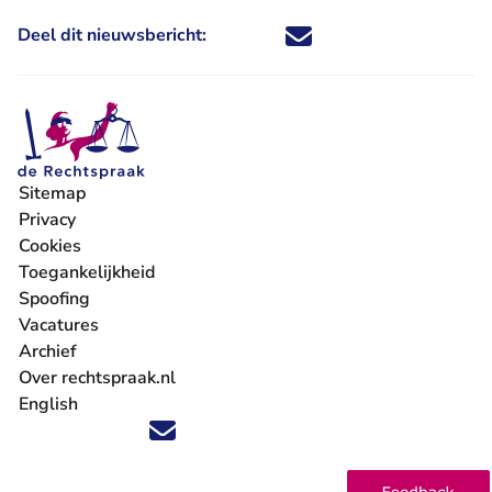
Deel dit nieuwsbericht:
Deel dit nieuwsbericht via X - U 
Deel dit nieuwsbericht via Fa
Deel dit nieuwsbericht via
Deel dit nieuwsbericht
Sitemap
Privacy
Cookies
Toegankelijkheid
Spoofing
Vacatures
- U verlaat Rechtspraak.nl
Archief
Over rechtspraak.nl
English
Volg ons op X (Twitter) - U verlaat Rechtspraak.nl
Volg ons op Facebook - U verlaat Rechtspraak.nl
Volg ons op Instagram - U verlaat Rechtspraak.nl
Volg ons op Youtube - U verlaat Rechtspraak.nl
Volg ons op LinkedIn - U verlaat Rechtspraak.n
'Blijf op de hoogte' nieuwsbrief - U verlaat