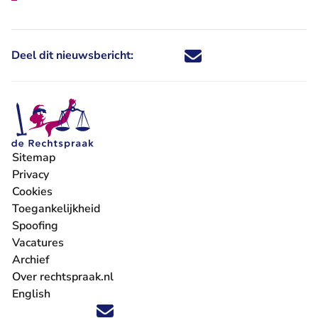
Deel dit nieuwsbericht:
Deel dit nieuwsbericht via X - U 
Deel dit nieuwsbericht via Fa
Deel dit nieuwsbericht via
Deel dit nieuwsbericht
Sitemap
Privacy
Cookies
Toegankelijkheid
Spoofing
Vacatures
- U verlaat Rechtspraak.nl
Archief
Over rechtspraak.nl
English
Volg ons op X (Twitter) - U verlaat Rechtspraak.nl
Volg ons op Facebook - U verlaat Rechtspraak.nl
Volg ons op Instagram - U verlaat Rechtspraak.nl
Volg ons op Youtube - U verlaat Rechtspraak.nl
Volg ons op LinkedIn - U verlaat Rechtspraak.n
'Blijf op de hoogte' nieuwsbrief - U verlaat