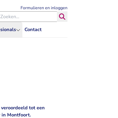
- U verlaat Rechtspraak.nl
Formulieren en inloggen
eken binnen de Rechtspraak
Zoeken
sionals
Contact
 veroordeeld tot een
 in Montfoort.