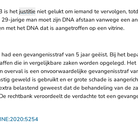
3 is het
justitie
niet gelukt om iemand te vervolgen, tot
 29-jarige man moet zijn DNA afstaan vanwege een and
n met het DNA dat is aangetroffen op een vitrine.
had een gevangenisstraf van 5 jaar geëist. Bij het bepa
affen die in vergelijkbare zaken worden opgelegd. Het 
n overval is een onvoorwaardelijke gevangenisstraf van
tig geweld is gebruikt en er grote schade is aangericht
t extra belastend geweest dat de behandeling van de za
De rechtbank veroordeelt de verdachte tot een gevangen
- U verlaat Rechtspraak.nl
MNE:2020:5254