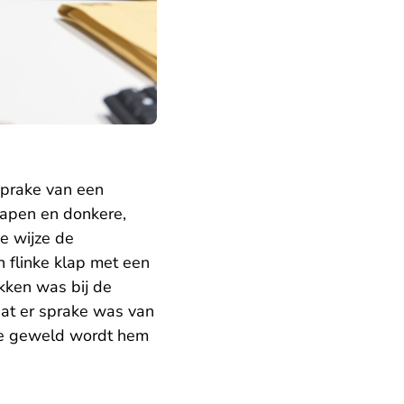
sprake van een
wapen en donkere,
e wijze de
n flinke klap met een
kken was bij de
at er sprake was van
te geweld wordt hem