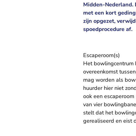
Midden-Nederland. D
met een kort geding
zijn opgezet, verwij
spoedprocedure af.
Escaperoom(s)
Het bowlingcentrum h
overeenkomst tussen 
mag worden als bowli
huurder hier niet zo
ook een escaperoom e
van vier bowlingban
stelt dat het bowli
gerealiseerd en eist