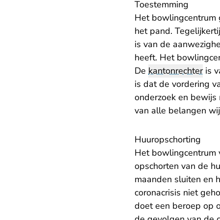
Toestemming
Het bowlingcentrum g
het pand. Tegelijkert
is van de aanwezighe
heeft. Het bowlingcen
De
kantonrechter
is v
is dat de vordering 
onderzoek en bewijs 
van alle belangen wij
Huuropschorting
Het bowlingcentrum v
opschorten van de h
maanden sluiten en h
coronacrisis niet ge
doet een beroep op o
de gevolgen van de co