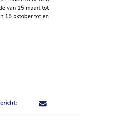
ode van 15 maart tot
n 15 oktober tot en
ericht:
Deel dit nieuwsbericht via X - U verlaat Rechtspraa
Deel dit nieuwsbericht via Facebook - U verlaat
Deel dit nieuwsbericht via e-mail
Deel dit nieuwsbericht via LinkedIn - U v