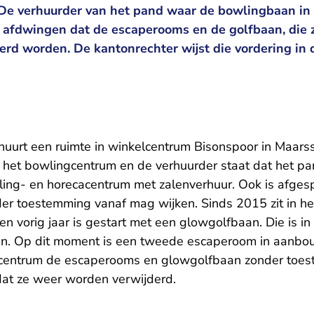
e verhuurder van het pand waar de bowlingbaan in g
 afdwingen dat de escaperooms en de golfbaan, die
derd worden. De kantonrechter wijst die vordering in 
uurt een ruimte in winkelcentrum Bisonspoor in Maarss
het bowlingcentrum en de verhuurder staat dat het pa
ng- en horecacentrum met zalenverhuur. Ook is afges
nder toestemming vanaf mag wijken. Sinds 2015 zit in h
n vorig jaar is gestart met een glowgolfbaan. Die is i
en. Op dit moment is een tweede escaperoom in aanbo
ngcentrum de escaperooms en glowgolfbaan zonder toe
 dat ze weer worden verwijderd.