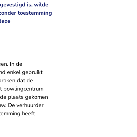
evestigd is, wilde
 zonder toestemming
deze
en. In de
nd enkel gebruikt
proken dat de
et bowlingcentrum
n de plaats gekomen
uw. De verhuurder
stemming heeft