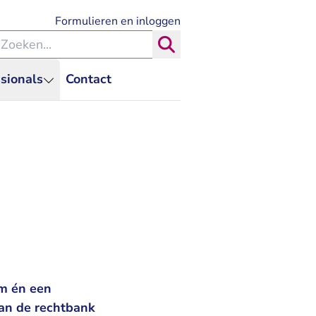
- U verlaat Rechtspraak.nl
Formulieren en inloggen
eken binnen de Rechtspraak
Zoeken
sionals
Contact
om én een
van de rechtbank