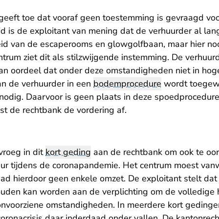
eeft toe dat vooraf geen toestemming is gevraagd vo
ijd is de exploitant van mening dat de verhuurder al lan
id van de escaperooms en glowgolfbaan, maar hier noo
trum ziet dit als stilzwijgende instemming. De verhuurder
an oordeel dat onder deze omstandigheden niet in hoge
van de verhuurder in een
bodemprocedure
wordt toegewe
nodig. Daarvoor is geen plaats in deze spoedprocedur
st de rechtbank de vordering af.
roeg in dit
kort geding
aan de rechtbank om ook te oor
uur tijdens de coronapandemie. Het centrum moest van
ad hierdoor geen enkele omzet. De exploitant stelt dat
houden kan worden aan de verplichting om de volledige 
nvoorziene omstandigheden. In meerdere kort gedinge
ronacrisis daar inderdaad onder vallen. De kantonrechte