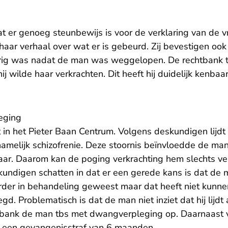
at er genoeg steunbewijs is voor de verklaring van de 
haar verhaal over wat er is gebeurd. Zij bevestigen oo
rig was nadat de man was weggelopen. De rechtbank tw
hij wilde haar verkrachten. Dit heeft hij duidelijk kenb
eging
in het Pieter Baan Centrum. Volgens deskundigen lijdt 
namelijk schizofrenie. Deze stoornis beïnvloedde de man
 jaar. Daarom kan de poging verkrachting hem slechts 
undigen schatten in dat er een gerede kans is dat de
erder in behandeling geweest maar dat heeft niet kunne
d. Problematisch is dat de man niet inziet dat hij lijdt 
tbank de man tbs met dwangverpleging op. Daarnaast 
t een gevangenisstraf van 6 maanden.