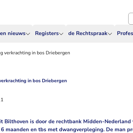
Zo
 en nieuws
Registers
de Rechtspraak
Profes
ng verkrachting in bos Driebergen
verkrachting in bos Driebergen
21
it Bilthoven is door de rechtbank Midden-Nederland 
n 6 maanden en tbs met dwangverpleging. De man pr