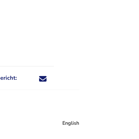
ericht:
Deel dit nieuwsbericht via X - U verlaat Rechtspraa
Deel dit nieuwsbericht via Facebook - U verlaat
Deel dit nieuwsbericht via e-mail
Deel dit nieuwsbericht via LinkedIn - U v
English