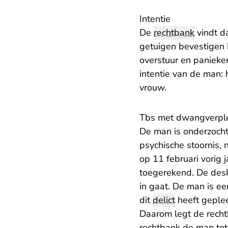
Intentie
De
rechtbank
vindt d
getuigen bevestigen 
overstuur en panieke
intentie van de man: 
vrouw.
Tbs met dwangverpl
De man is onderzocht 
psychische stoornis, 
op 11 februari vorig
toegerekend. De desk
in gaat. De man is e
dit
delict
heeft gepleeg
Daarom legt de rech
rechtbank de man to