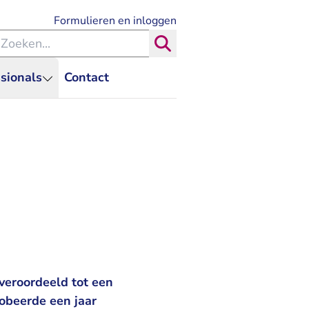
- U verlaat Rechtspraak.nl
Formulieren en inloggen
eken binnen de Rechtspraak
Zoeken
sionals
Contact
veroordeeld tot een
obeerde een jaar