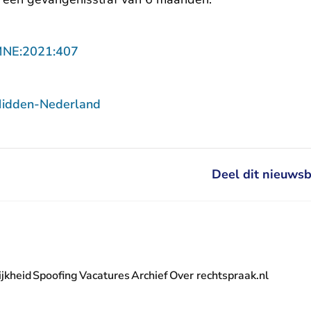
- U verlaat Rechtspraak.nl
MNE:2021:407
Midden-Nederland
Deel dit nieuwsb
jkheid
Spoofing
Vacatures
Archief
Over rechtspraak.nl
- U verlaat Rechtspraak.nl
 Rechtspraak.nl
t Rechtspraak.nl
rlaat Rechtspraak.nl
verlaat Rechtspraak.nl
 U verlaat Rechtspraak.nl
' nieuwsbrief - U verlaat Rechtspraak.nl