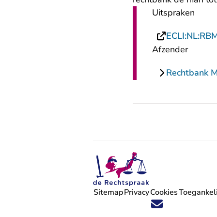
Uitspraken
ECLI:NL:RB
Afzender
Rechtbank 
Sitemap
Privacy
Cookies
Toegankeli
Volg ons op X (Twitter) - U verlaat
Volg ons op Facebook - U verlaa
Volg ons op Instagram - U ve
Volg ons op Youtube - U 
Volg ons op LinkedIn -
'Blijf op de hoogte