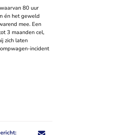
, waarvan 80 uur
len én het geweld
zwarend mee. Een
tot 3 maanden cel,
j zich laten
t pompwagen-incident
ericht:
Deel dit nieuwsbericht via X - U verlaat Rechtspraa
Deel dit nieuwsbericht via Facebook - U verlaat
Deel dit nieuwsbericht via e-mail
Deel dit nieuwsbericht via LinkedIn - U v