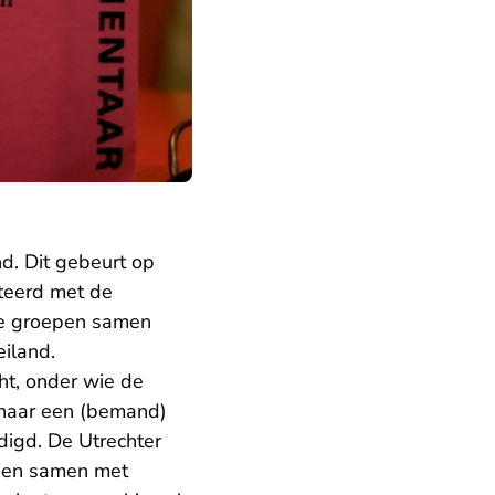
nd. Dit gebeurt op
teerd met de
te groepen samen
eiland.
ht, onder wie de
n naar een (bemand)
digd. De Utrechter
s en samen met