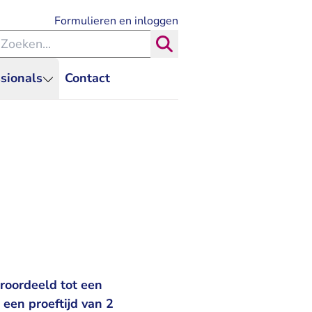
- U verlaat Rechtspraak.nl
Formulieren en inloggen
eken binnen de Rechtspraak
Zoeken
sionals
Contact
roordeeld tot een
een proeftijd van 2