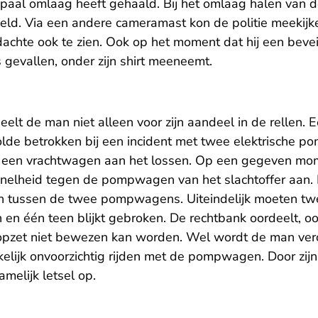
paal omlaag heeft gehaald. Bij het omlaag halen van d
eld. Via een andere cameramast kon de politie meekijk
achte ook te zien. Ook op het moment dat hij een bevei
 gevallen, onder zijn shirt meeneemt.
elt de man niet alleen voor zijn aandeel in de rellen. Ee
olde betrokken bij een incident met twee elektrische
ij een vrachtwagen aan het lossen. Op een gegeven mom
snelheid tegen de pompwagen van het slachtoffer aan. 
tten tussen de twee pompwagens. Uiteindelijk moeten t
n één teen blijkt gebroken. De rechtbank oordeelt, oo
opzet niet bewezen kan worden. Wel wordt de man ver
lijk onvoorzichtig rijden met de pompwagen. Door zijn 
amelijk letsel op.