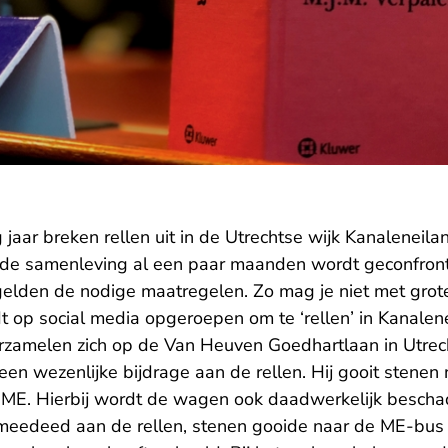
jaar breken rellen uit in de Utrechtse wijk Kanaleneila
e samenleving al een paar maanden wordt geconfron
gelden de nodige maatregelen. Zo mag je niet met gro
dt op social media opgeroepen om te ‘rellen’ in Kanalen
rzamelen zich op de Van Heuven Goedhartlaan in Utrec
t een wezenlijke bijdrage aan de rellen. Hij gooit stene
 ME. Hierbij wordt de wagen ook daadwerkelijk bescha
 meedeed aan de rellen, stenen gooide naar de ME-bu