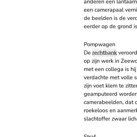
anderen een lantaarn
een camerapaal verni
de beelden is de verd
eerder op de grond is
Pompwagen
De
rechtbank
veroorde
op zijn werk in Zeew
met een collega is h
verdachte met volle 
zijn voet klem te zi
geamputeerd worden e
camerabeelden, dat 
roekeloos en aanmerke
slachtoffer zwaar lich
Straf