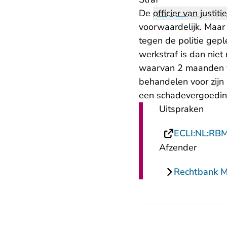
De
officier van justitie
voorwaardelijk. Maar 
tegen de politie ge
werkstraf is dan nie
waarvan 2 maanden vo
behandelen voor zijn
een schadevergoedin
Uitspraken
ECLI:NL:RB
Afzender
Rechtbank 