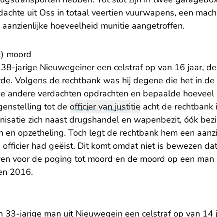
dachte uit Oss in totaal veertien vuurwapens, een mach
aanzienlijke hoeveelheid munitie aangetroffen.
t) moord
 38-jarige Nieuwegeiner een celstraf op van 16 jaar, de
de. Volgens de rechtbank was hij degene die het in de 
de andere verdachten opdrachten en bepaalde hoeveel z
genstelling tot de
officier van justitie
acht de rechtbank 
isatie zich naast drugshandel en wapenbezit, óók bez
n en opzetheling. Toch legt de rechtbank hem een aanzie
 officier had geëist. Dit komt omdat niet is bewezen da
en voor de poging tot moord en de moord op een man 
 en 2016.
 33-jarige man uit Nieuwegein een celstraf op van 14 ja