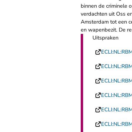
binnen de criminele 
verdachten uit Oss en
Amsterdam tot een ce
en wapenbezit. De r
Uitspraken
ECLI:NL:RB
ECLI:NL:RB
ECLI:NL:RB
ECLI:NL:RB
ECLI:NL:RB
ECLI:NL:RB