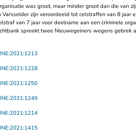
organisatie was groot, maar minder groot dan die van z
 Varsselder zijn veroordeeld tot celstraffen van 8 jaar 
lstraf van 7 jaar voor deelname aan een criminele orga
echtbank spreekt twee Nieuwegeiners wegens gebrek 
- U verlaat Rechtspraak.nl
MNE:2021:1213
- U verlaat Rechtspraak.nl
MNE:2021:1228
- U verlaat Rechtspraak.nl
MNE:2021:1250
- U verlaat Rechtspraak.nl
MNE:2021:1249
- U verlaat Rechtspraak.nl
MNE:2021:1214
- U verlaat Rechtspraak.nl
MNE:2021:1415