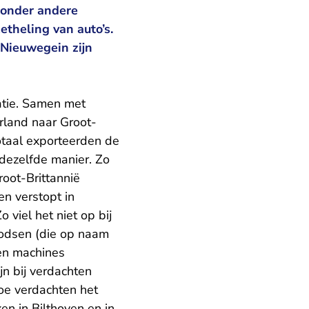
h onder andere
etheling van auto’s.
Nieuwegein zijn
atie. Samen met
rland naar Groot-
otaal exporteerden de
dezelfde manier. Zo
root-Brittannië
en verstopt in
 viel het niet op bij
loodsen (die op naam
 en machines
n bij verdachten
hoe verdachten het
en in Bilthoven en in