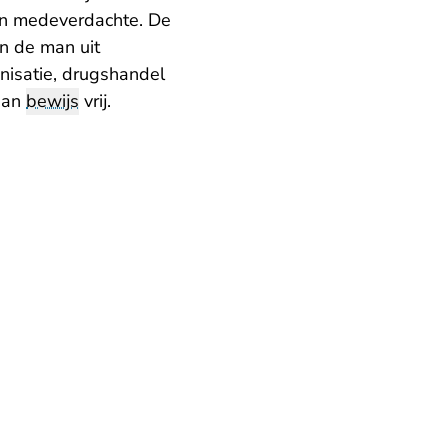
ijn medeverdachte. De
en de man uit
nisatie, drugshandel
aan
bewijs
vrij.