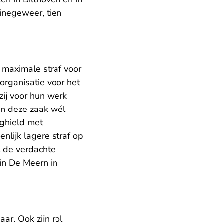
inegeweer, tien
 maximale straf voor
organisatie voor het
ij voor hun werk
in deze zaak wél
ighield met
nlijk lagere straf op
t de verdachte
in De Meern in
ar. Ook zijn rol