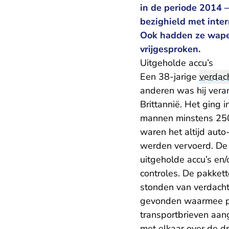
in de periode 2014 –
bezighield met inter
Ook hadden ze wapen
vrijgesproken.
Uitgeholde accu’s
Een 38-jarige
verdac
anderen was hij vera
Brittannië. Het ging
mannen minstens 2500
waren het altijd auto
werden vervoerd. De 
uitgeholde accu’s en/
controles. De pakket
stonden van verdachte
gevonden waarmee pa
transportbrieven aang
met elkaar over de dr