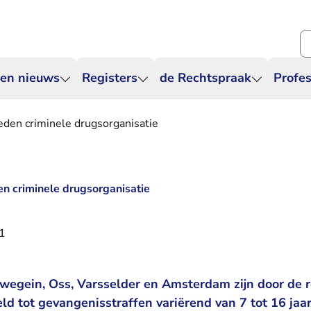
Zo
 en nieuws
Registers
de Rechtspraak
Profes
leden criminele drugsorganisatie
den criminele drugsorganisatie
1
uwegein, Oss, Varsselder en Amsterdam zijn door de
d tot gevangenisstraffen variërend van 7 tot 16 jaar.