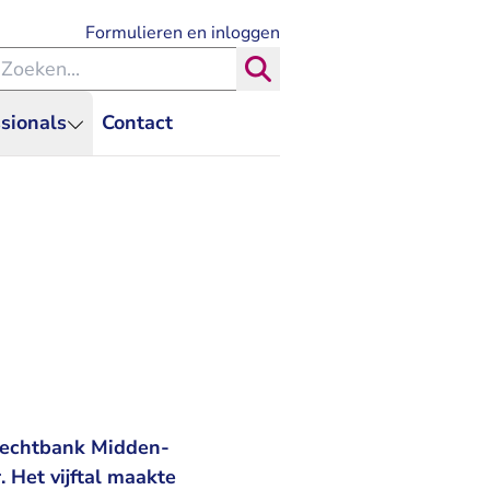
- U verlaat Rechtspraak.nl
Formulieren en inloggen
eken binnen de Rechtspraak
Zoeken
sionals
Contact
 rechtbank Midden-
 Het vijftal maakte