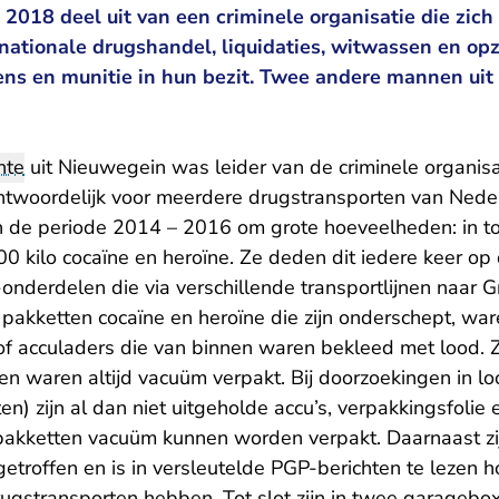
 2018 deel uit van een criminele organisatie die zic
nationale drugshandel, liquidaties, witwassen en opz
s en munitie in hun bezit. Twee andere mannen uit 
hte
uit Nieuwegein was leider van de criminele organis
ntwoordelijk voor meerdere drugstransporten van Nede
 in de periode 2014 – 2016 om grote hoeveelheden: in t
 kilo cocaïne en heroïne. Ze deden dit iedere keer op 
-onderdelen die via verschillende transportlijnen naar G
pakketten cocaïne en heroïne die zijn onderschept, war
of acculaders die van binnen waren bekleed met lood. Zo
ten waren altijd vacuüm verpakt. Bij doorzoekingen in 
n) zijn al dan niet uitgeholde accu’s, verpakkingsfolie
kketten vacuüm kunnen worden verpakt. Daarnaast zij
etroffen en is in versleutelde PGP-berichten te lezen 
ugstransporten hebben. Tot slot zijn in twee garagebox