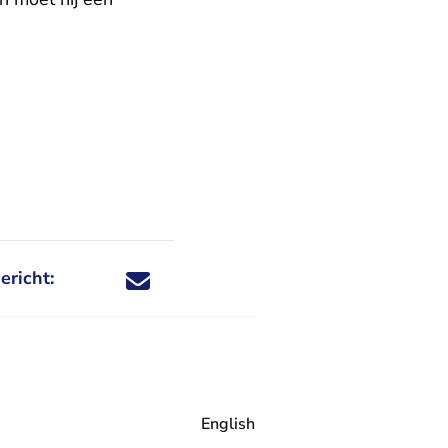
ericht:
Deel dit nieuwsbericht via X - U verlaat Rechtspraa
Deel dit nieuwsbericht via Facebook - U verlaat
Deel dit nieuwsbericht via e-mail
Deel dit nieuwsbericht via LinkedIn - U v
English