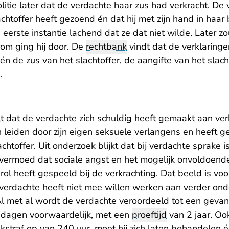
olitie later dat de verdachte haar zus had verkracht. De
achtoffer heeft gezoend én dat hij met zijn hand in haar
 eerste instantie lachend dat ze dat niet wilde. Later z
om ging hij door. De
rechtbank
vindt dat de verklaringe
 de zus van het slachtoffer, de aangifte van het slach
.
 dat de verdachte zich schuldig heeft gemaakt aan verk
n leiden door zijn eigen seksuele verlangens en heeft g
htoffer. Uit onderzoek blijkt dat bij verdachte sprake i
vermoed dat sociale angst en het mogelijk onvoldoend
n rol heeft gespeeld bij de verkrachting. Dat beeld is vo
 verdachte heeft niet mee willen werken aan verder ond
l met al wordt de verdachte veroordeeld tot een gevan
dagen voorwaardelijk, met een
proeftijd
van 2 jaar. Oo
straf op van 240 uur, moet hij zich laten behandelen é