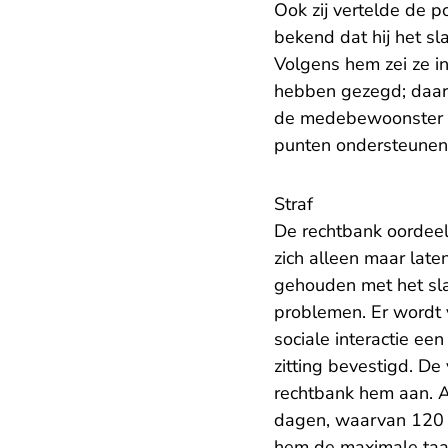
Ook zij vertelde de p
bekend dat hij het sl
Volgens hem zei ze in
hebben gezegd; daar
de medebewoonster én
punten ondersteunen
Straf
De rechtbank oordeelt
zich alleen maar late
gehouden met het slac
problemen. Er wordt 
sociale interactie ee
zitting bevestigd. De
rechtbank hem aan. A
dagen, waarvan 120 
hem de maximale taak