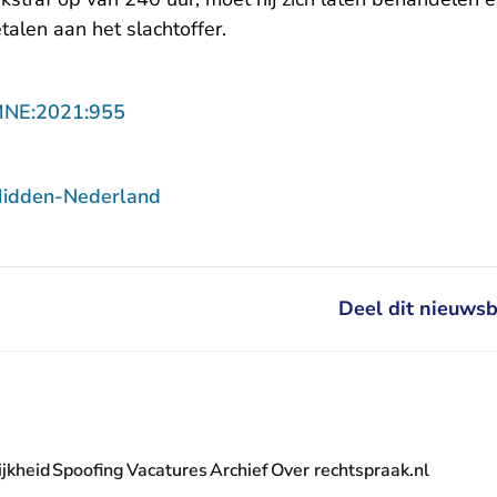
alen aan het slachtoffer.
- U verlaat Rechtspraak.nl
MNE:2021:955
Midden-Nederland
Deel dit nieuwsb
jkheid
Spoofing
Vacatures
Archief
Over rechtspraak.nl
- U verlaat Rechtspraak.nl
 Rechtspraak.nl
t Rechtspraak.nl
rlaat Rechtspraak.nl
verlaat Rechtspraak.nl
 U verlaat Rechtspraak.nl
' nieuwsbrief - U verlaat Rechtspraak.nl