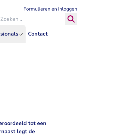
- U verlaat Rechtspraak.nl
Formulieren en inloggen
eken binnen de Rechtspraak
Zoeken
sionals
Contact
eroordeeld tot een
naast legt de