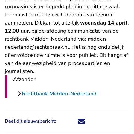
coronavirus is er beperkt plek in de zittingszaal.
Journalisten moeten zich daarom van tevoren
aanmelden. Dit kan tot uiterlijk
woensdag 14 april,
12.00 uur
, bij de afdeling communicatie van de
rechtbank Midden-Nederland via:
midden-
- U verlaat Rechtspraak.nl
nederland@rechtspraak.nl
. Het is nog onduidelijk
of er voldoende ruimte is voor publiek. Dit hangt af
van de aanwezigheid van procespartijen en
journalisten.
Afzender
Rechtbank Midden-Nederland
Deel dit nieuwsbericht:
Deel dit nieuwsbericht via X - U 
Deel dit nieuwsbericht via Fa
Deel dit nieuwsbericht via
Deel dit nieuwsbericht