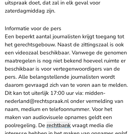
uitspraak doet, dat zal in elk geval voor
zaterdagmiddag zijn.
Informatie voor de pers
Een beperkt aantal journalisten krijgt toegang tot
het gerechtsgebouw. Naast de zittingszaal is ook
een videozaal beschikbaar. Vanwege de genomen
maatregelen is nog niet bekend hoeveel ruimte er
beschikbaar is voor vertegenwoordigers van de
pers. Alle belangstellende journalisten wordt
daarom gevraagd zich van te voren aan te melden.
Dit kan tot uiterlijk 17:00 uur via:
midden-
- U verlaat Rechtspraak.nl
nederland@rechtspraak.nl
onder vermelding van
naam, medium en telefoonnummer. Voor het
maken van audiovisuele opnames geldt een
poolregeling. De
rechtbank
vraagt media die
interesse hebben in het maken van opnames en/of