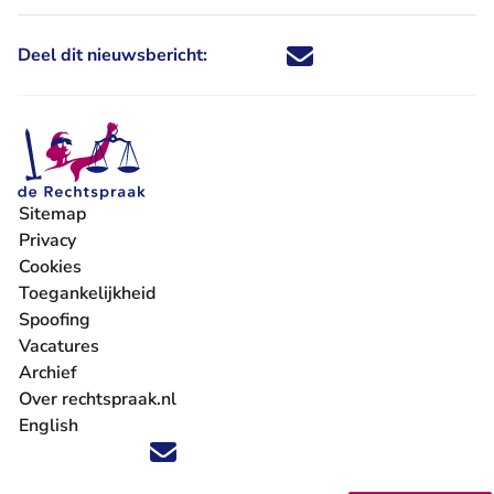
Deel dit nieuwsbericht:
Deel dit nieuwsbericht via X - U 
Deel dit nieuwsbericht via Fa
Deel dit nieuwsbericht via
Deel dit nieuwsbericht
Sitemap
Privacy
Cookies
Toegankelijkheid
Spoofing
Vacatures
- U verlaat Rechtspraak.nl
Archief
Over rechtspraak.nl
English
Volg ons op X (Twitter) - U verlaat Rechtspraak.nl
Volg ons op Facebook - U verlaat Rechtspraak.nl
Volg ons op Instagram - U verlaat Rechtspraak.nl
Volg ons op Youtube - U verlaat Rechtspraak.nl
Volg ons op LinkedIn - U verlaat Rechtspraak.n
'Blijf op de hoogte' nieuwsbrief - U verlaat