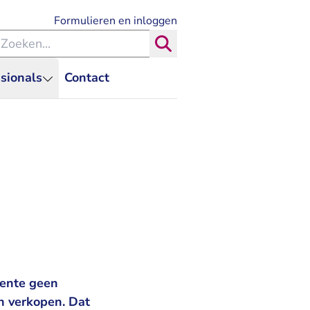
- U verlaat Rechtspraak.nl
Formulieren en inloggen
eken binnen de Rechtspraak
Zoeken
sionals
Contact
ente geen
n verkopen. Dat