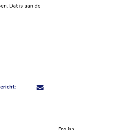
en. Dat is aan de
ericht:
Deel dit nieuwsbericht via X - U verlaat Rechtspraa
Deel dit nieuwsbericht via Facebook - U verlaat
Deel dit nieuwsbericht via e-mail
Deel dit nieuwsbericht via LinkedIn - U v
English