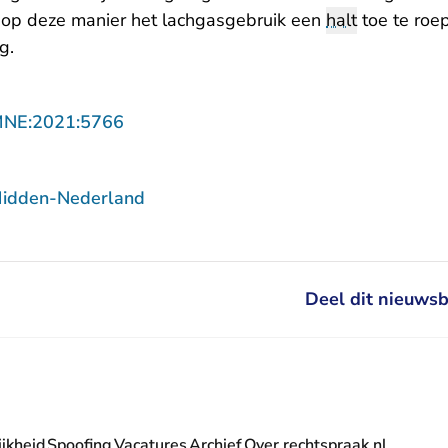
op deze manier het lachgasgebruik een
halt
toe te roep
g.
- U verlaat Rechtspraak.nl
MNE:2021:5766
Midden-Nederland
Deel dit nieuwsb
jkheid
Spoofing
Vacatures
Archief
Over rechtspraak.nl