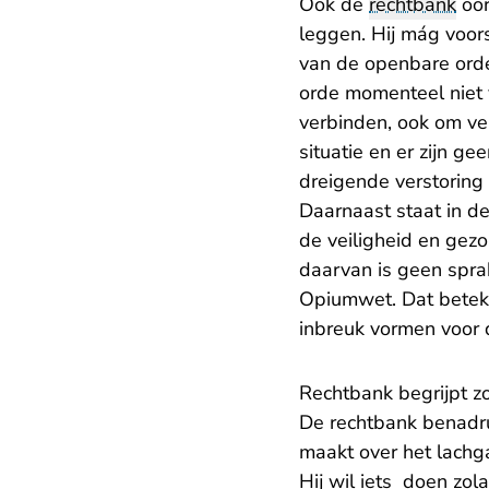
Ook de
rechtbank
oor
leggen. Hij mág voor
van de openbare orde
orde momenteel niet 
verbinden, ook om vei
situatie en er zijn g
dreigende verstoring
Daarnaast staat in 
de veiligheid en gezo
daarvan is geen sprak
Opiumwet. Dat betek
inbreuk vormen voor 
Rechtbank begrijpt 
De rechtbank benadru
maakt over het lachg
Hij wil iets doen zol