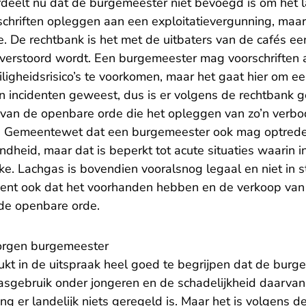
deelt nu dat de burgemeester niet bevoegd is om het 
schriften opleggen aan een exploitatievergunning, maar
. De rechtbank is het met de uitbaters van de cafés e
verstoord wordt. Een burgemeester mag voorschriften
ligheidsrisico’s te voorkomen, maar het gaat hier om e
een incidenten geweest, dus is er volgens de rechtbank
 van de openbare orde die het opleggen van zo’n verbo
de Gemeentewet dat een burgemeester ook mag optrede
ndheid, maar dat is beperkt tot acute situaties waarin i
e. Lachgas is bovendien vooralsnog legaal en niet in s
ent ook dat het voorhanden hebben en de verkoop van 
de openbare orde.
zorgen burgemeester
kt in de uitspraak heel goed te begrijpen dat de burg
asgebruik onder jongeren en de schadelijkheid daarvan
ang er landelijk niets geregeld is. Maar het is volgens d