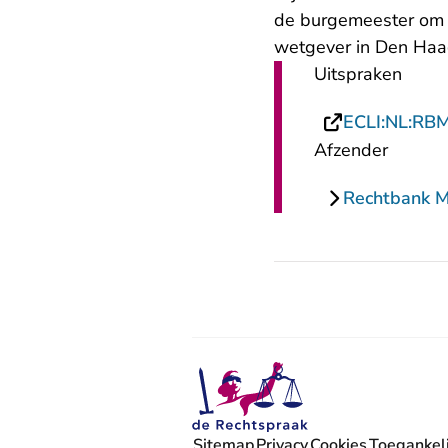
de burgemeester om 
wetgever in Den Haa
Uitspraken
ECLI:NL:RB
Afzender
Rechtbank 
Sitemap
Privacy
Cookies
Toegankeli