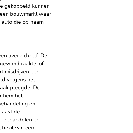
 die gekoppeld kunnen
ij een bouwmarkt waar
n auto die op naam
en over zichzelf. De
rgewond raakte, of
rt misdrijven een
eld volgens het
kraak pleegde. De
r hem het
behandeling en
naast de
en behandelen en
t bezit van een