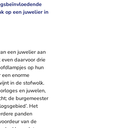
agsbeïnvloedende
k op een juwelier in
van een juwelier aan
t even daarvoor drie
oofdlampjes op hun
r een enorme
ijnt in de stofwolk.
horloges en juwelen,
cht; de burgemeester
logsgebied’. Het
eerdere panden
 voordeur van de