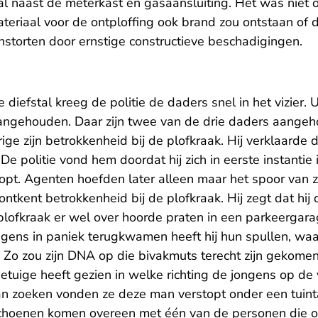
pal naast de meterkast en gasaansluiting. Het was niet
teriaal voor de ontploffing ook brand zou ontstaan of 
nstorten door ernstige constructieve beschadigingen.
diefstal kreeg de politie de daders snel in het vizier. U
angehouden. Daar zijn twee van de drie daders aangeh
ge zijn betrokkenheid bij de plofkraak. Hij verklaarde da
De politie vond hem doordat hij zich in eerste instantie 
opt. Agenten hoefden later alleen maar het spoor van z
ontkent betrokkenheid bij de plofkraak. Hij zegt dat hij
lofkraak er wel over hoorde praten in een parkeergarag
gens in paniek terugkwamen heeft hij hun spullen, wa
 Zo zou zijn DNA op die bivakmuts terecht zijn gekome
 getuige heeft gezien in welke richting de jongens op de
an zoeken vonden ze deze man verstopt onder een tuin
schoenen komen overeen met één van de personen die 