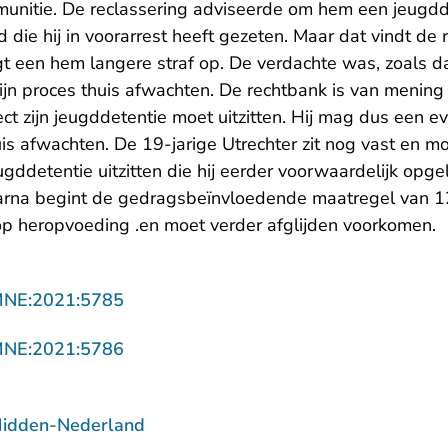
munitie. De reclassering adviseerde om hem een jeugdd
ijd die hij in voorarrest heeft gezeten. Maar dat vindt d
t een hem langere straf op. De verdachte was, zoals dat
zijn proces thuis afwachten. De rechtbank is van mening
irect zijn jeugddetentie moet uitzitten. Hij mag dus een e
uis afwachten. De 19-jarige Utrechter zit nog vast en mo
gddetentie uitzitten die hij eerder voorwaardelijk opg
Daarna begint de gedragsbeïnvloedende maatregel van
 op heropvoeding .en moet verder afglijden voorkomen.
- U verlaat Rechtspraak.nl
MNE:2021:5785
- U verlaat Rechtspraak.nl
MNE:2021:5786
Midden-Nederland