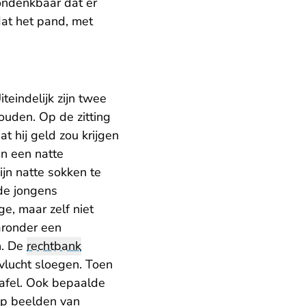
 ondenkbaar dat er
dat het pand, met
iteindelijk zijn twee
ouden. Op de zitting
t hij geld zou krijgen
in een natte
ijn natte sokken te
 de jongens
e, maar zelf niet
aronder een
n. De
rechtbank
 vlucht sloegen. Toen
tafel. Ook bepaalde
op beelden van