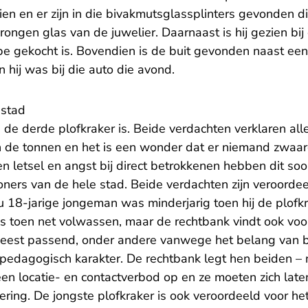
zien en er zijn in die bivakmutsglassplinters gevonden
ongen glas van de juwelier. Daarnaast is hij gezien b
pe gekocht is. Bovendien is de buit gevonden naast ee
n hij was bij die auto die avond.
 stad
e de derde plofkraker is. Beide verdachten verklaren alle
in de tonnen en het is een wonder dat er niemand zwaa
n letsel en angst bij direct betrokkenen hebben dit soo
ners van de hele stad. Beide verdachten zijn veroorde
u 18-jarige jongeman was minderjarig toen hij de plof
s toen net volwassen, maar de rechtbank vindt ook voo
 meest passend, onder andere vanwege het belang van 
pedagogisch karakter. De rechtbank legt hen beiden – 
een locatie- en contactverbod op en ze moeten zich lat
ering. De jongste plofkraker is ook veroordeeld voor he