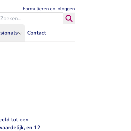
- U verlaat Rechtspraak.nl
Formulieren en inloggen
eken binnen de Rechtspraak
Zoeken
sionals
Contact
eeld tot een
aardelijk, en 12