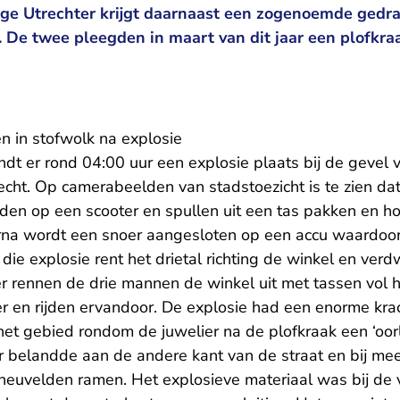
ge Utrechter krijgt daarnaast een zogenoemde gedr
 De twee pleegden in maart van dit jaar een plofkraa
n in stofwolk na explosie
ndt er rond 04:00 uur een explosie plaats bij de gevel 
echt. Op camerabeelden van stadstoezicht is te zien da
en op een scooter en spullen uit een tas pakken en h
na wordt een snoer aangesloten op een accu waardoo
die explosie rent het drietal richting de winkel en verdw
r rennen de drie mannen de winkel uit met tassen vol 
r en rijden ervandoor. De explosie had een enorme kra
et gebied rondom de juwelier na de plofkraak een ‘oor
ier belandde aan de andere kant van de straat en bij m
neuvelden ramen. Het explosieve materiaal was bij de