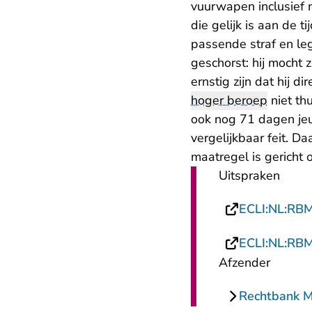
vuurwapen inclusief 
die gelijk is aan de t
passende straf en leg
geschorst: hij mocht 
ernstig zijn dat hij d
hoger beroep
niet th
ook nog 71 dagen jeu
vergelijkbaar feit. 
maatregel is gericht
Uitspraken
ECLI:NL:RB
ECLI:NL:RB
Afzender
Rechtbank 