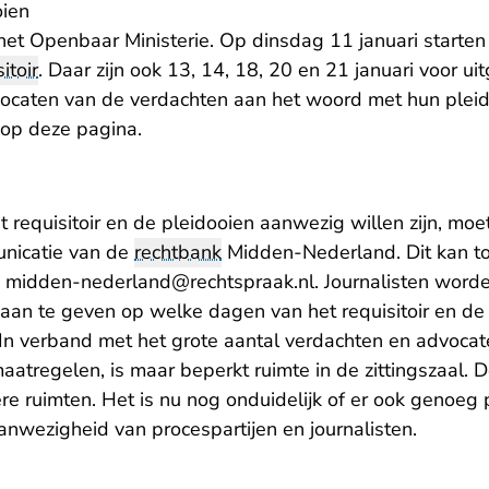
oien
et Openbaar Ministerie. Op dinsdag 11 januari starten 
itoir
. Daar zijn ook 13, 14, 18, 20 en 21 januari voor u
ocaten van de verdachten aan het woord met hun pleid
n op
deze pagina
.
het requisitoir en de pleidooien aanwezig willen zijn, m
unicatie van de
rechtbank
Midden-Nederland. Dit kan tot
- U verlaat Rechtsp
a
midden-nederland@rechtspraak.nl
. Journalisten word
 aan te geven op welke dagen van het requisitoir en de
 In verband met het grote aantal verdachten en advocat
atregelen, is maar beperkt ruimte in de zittingszaal. 
re ruimten. Het is nu nog onduidelijk of er ook genoeg p
anwezigheid van procespartijen en journalisten.