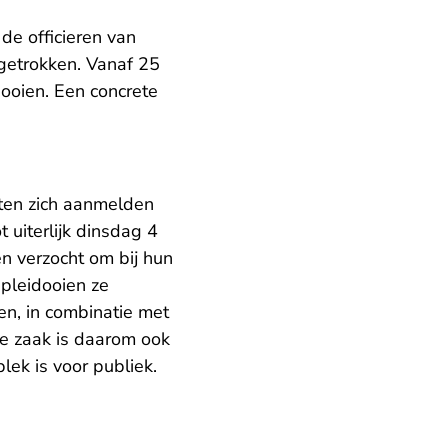
de officieren van
itgetrokken. Vanaf 25
ooien. Een concrete
oeten zich aanmelden
 uiterlijk dinsdag 4
raak.nl
en verzocht om bij hun
 pleidooien ze
en, in combinatie met
De zaak is daarom ook
lek is voor publiek.