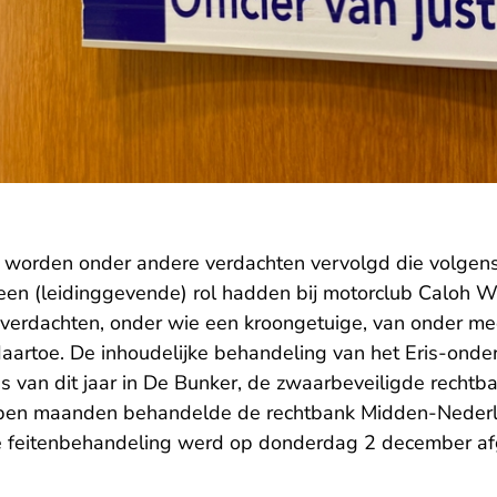
k worden onder andere verdachten vervolgd die volgens
en (leidinggevende) rol hadden bij motorclub Caloh 
 verdachten, onder wie een kroongetuige, van onder mee
artoe. De inhoudelijke behandeling van het Eris-ond
van dit jaar in De Bunker, de zwaarbeveiligde recht
open maanden behandelde de rechtbank Midden-Nederl
e feitenbehandeling werd op donderdag 2 december a