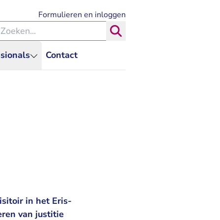
- U verlaat Rechtspraak.nl
Formulieren en inloggen
eken binnen de Rechtspraak
Zoeken
sionals
Contact
itoir in het Eris-
ren van justitie