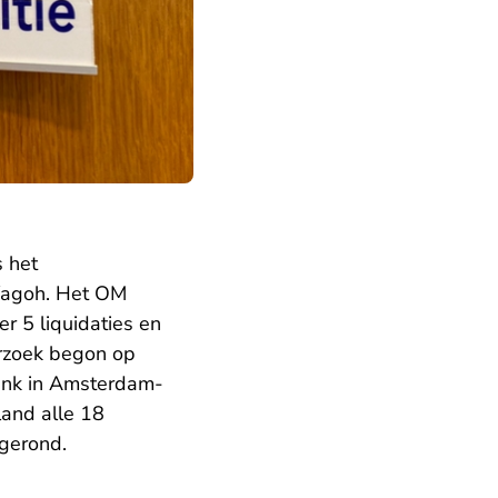
 het
Wagoh. Het OM
r 5 liquidaties en
erzoek begon op
bank in Amsterdam-
and alle 18
fgerond.