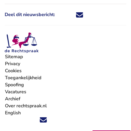
Deel dit nieuwsbericht:
Deel dit nieuwsbericht via X - U 
Deel dit nieuwsbericht via Fa
Deel dit nieuwsbericht via
Deel dit nieuwsbericht
Sitemap
Privacy
Cookies
Toegankelijkheid
Spoofing
Vacatures
- U verlaat Rechtspraak.nl
Archief
Over rechtspraak.nl
English
Volg ons op X (Twitter) - U verlaat Rechtspraak.nl
Volg ons op Facebook - U verlaat Rechtspraak.nl
Volg ons op Instagram - U verlaat Rechtspraak.nl
Volg ons op Youtube - U verlaat Rechtspraak.nl
Volg ons op LinkedIn - U verlaat Rechtspraak.n
'Blijf op de hoogte' nieuwsbrief - U verlaat