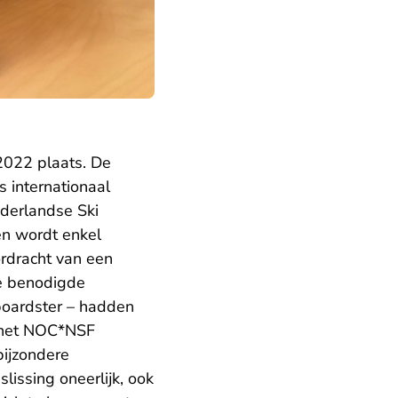
2022 plaats. De
 internationaal
ederlandse Ski
en wordt enkel
rdracht van een
de benodigde
boardster – hadden
r het NOC*NSF
bijzondere
issing oneerlijk, ook