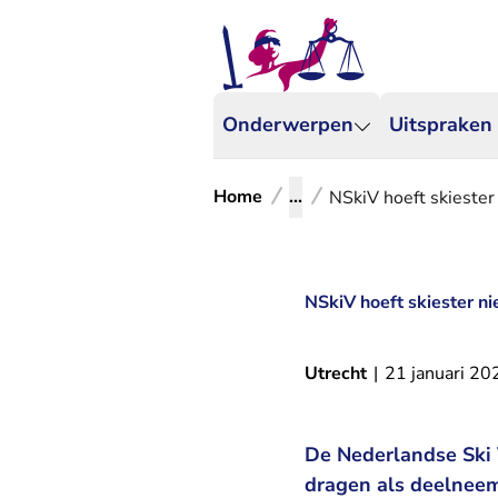
Onderwerpen
Uitspraken
Home
...
NSkiV hoeft skiester
NSkiV hoeft skiester ni
Utrecht
|
21 januari 20
De Nederlandse Ski V
dragen als deelneem