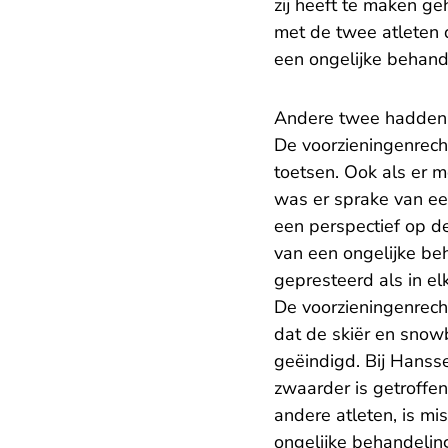
zij heeft te maken g
met de twee atleten d
een ongelijke behand
Andere twee hadden 
De voorzieningenrecht
toetsen. Ook als er m
was er sprake van ee
een perspectief op d
van een ongelijke beh
gepresteerd als in el
De voorzieningenrecht
dat de skiër en snow
geëindigd. Bij Hanssen
zwaarder is getroffe
andere atleten, is m
ongelijke behandelin