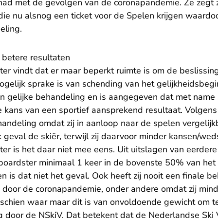
ehad met de gevolgen van de coronapandemie. Ze zegt 
ie nu alsnog een ticket voor de Spelen krijgen waardoo
eling.
betere resultaten
er vindt dat er maar beperkt ruimte is om de beslissin
ogelijk sprake is van schending van het gelijkheidsbeg
n gelijke behandeling en is aangegeven dat met name 
e kans van een sportief aansprekend resultaat. Volgen
andeling omdat zij in aanloop naar de spelen vergelijk
k geval de skiër, terwijl zij daarvoor minder kansen/wed
er is het daar niet mee eens. Uit uitslagen van eerdere 
boardster minimaal 1 keer in de bovenste 50% van het
 is dat niet het geval. Ook heeft zij nooit een finale be
n door de coronapandemie, onder andere omdat zij mind
isschien waar maar dit is van onvoldoende gewicht om 
g door de NSkiV. Dat betekent dat de Nederlandse Ski 