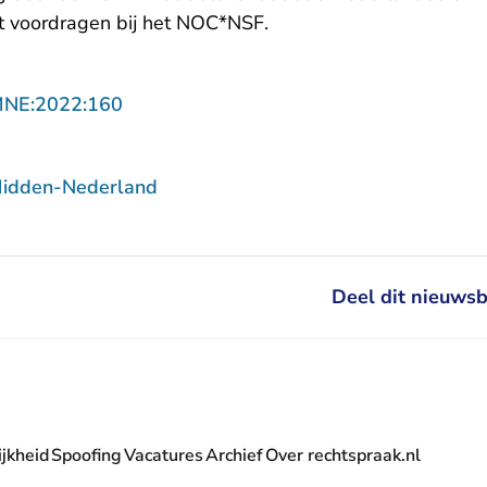
 voordragen bij het NOC*NSF.
- U verlaat Rechtspraak.nl
MNE:2022:160
Midden-Nederland
Deel dit nieuwsb
jkheid
Spoofing
Vacatures
Archief
Over rechtspraak.nl
- U verlaat Rechtspraak.nl
 Rechtspraak.nl
t Rechtspraak.nl
rlaat Rechtspraak.nl
verlaat Rechtspraak.nl
 U verlaat Rechtspraak.nl
' nieuwsbrief - U verlaat Rechtspraak.nl