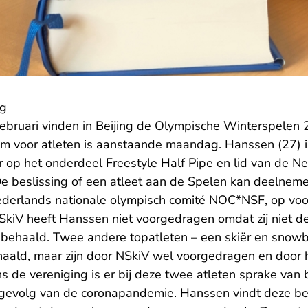
ng
februari vinden in Beijing de Olympische Winterspelen 
m voor atleten is aanstaande maandag. Hanssen (27) is
r op het onderdeel Freestyle Half Pipe en lid van de N
De beslissing of een atleet aan de Spelen kan deelnem
derlands nationale olympisch comité NOC*NSF, op voo
SkiV heeft Hanssen niet voorgedragen omdat zij niet 
t behaald. Twee andere topatleten – een skiër en snow
ehaald, maar zijn door NSkiV wel voorgedragen en doo
 de vereniging is er bij deze twee atleten sprake van 
evolg van de coronapandemie. Hanssen vindt deze besl