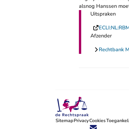
alsnog Hanssen moet
Uitspraken
ECLI:NL:RB
Afzender
Rechtbank 
Sitemap
Privacy
Cookies
Toegankeli
Volg ons op X (Twitter) - U verlaat
Volg ons op Facebook - U verlaa
Volg ons op Instagram - U ve
Volg ons op Youtube - U 
Volg ons op LinkedIn -
'Blijf op de hoogte