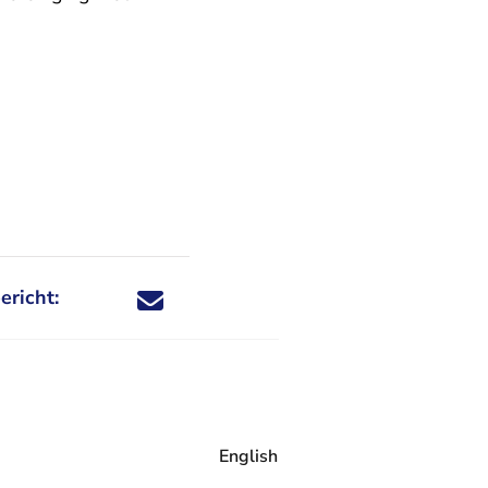
ericht:
Deel dit nieuwsbericht via X - U verlaat Rechtspraa
Deel dit nieuwsbericht via Facebook - U verlaat
Deel dit nieuwsbericht via e-mail
Deel dit nieuwsbericht via LinkedIn - U v
English