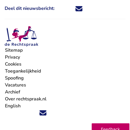
Deel dit nieuwsbericht:
Deel dit nieuwsbericht via X - U 
Deel dit nieuwsbericht via Fa
Deel dit nieuwsbericht via
Deel dit nieuwsbericht
Sitemap
Privacy
Cookies
Toegankelijkheid
Spoofing
Vacatures
- U verlaat Rechtspraak.nl
Archief
Over rechtspraak.nl
English
Volg ons op X (Twitter) - U verlaat Rechtspraak.nl
Volg ons op Facebook - U verlaat Rechtspraak.nl
Volg ons op Instagram - U verlaat Rechtspraak.nl
Volg ons op Youtube - U verlaat Rechtspraak.nl
Volg ons op LinkedIn - U verlaat Rechtspraak.n
'Blijf op de hoogte' nieuwsbrief - U verlaat