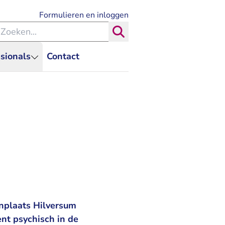
- U verlaat Rechtspraak.nl
Formulieren en inloggen
eken binnen de Rechtspraak
Zoeken
sionals
Contact
onplaats Hilversum
nt psychisch in de