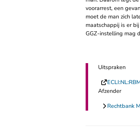
voorarrest, een gev
moet de man zich late
maatschappij is er bij
GGZ-instelling mag d
Uitspraken
ECLI:NL:RB
Afzender
Rechtbank 