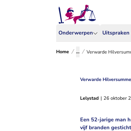
Onderwerpen
Uitspraken
Home
...
Verwarde Hilversumme
Verwarde Hilversummer 
Lelystad
|
26 oktober 
Een 52-jarige man he
vijf branden gestic