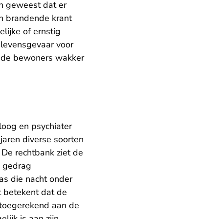
n geweest dat er
en brandende krant
ijke of ernstig
n levensgevaar voor
en de bewoners wakker
loog en psychiater
jaren diverse soorten
 De rechtbank ziet de
e gedrag
as die nacht onder
t betekent dat de
n toegerekend aan de
ijk is aan zijn