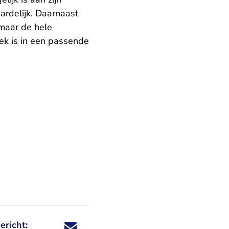
rdelijk. Daarnaast
 maar de hele
plek is in een passende
ericht:
Deel dit nieuwsbericht via X - U verlaat Rechtspraa
Deel dit nieuwsbericht via Facebook - U verlaat
Deel dit nieuwsbericht via e-mail
Deel dit nieuwsbericht via LinkedIn - U v