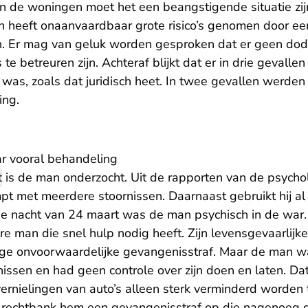
 de woningen moet het een beangstigende situatie zij
n heeft onaanvaardbaar grote risico’s genomen door e
n. Er mag van geluk worden gesproken dat er geen dodel
te betreuren zijn. Achteraf blijkt dat er in drie gevalle
was, zoals dat juridisch heet. In twee gevallen werd
ing.
r vooral behandeling
t
is de man onderzocht. Uit de rapporten van de psycho
pt met meerdere stoornissen. Daarnaast gebruikt hij al 
 de nacht van 24 maart was de man psychisch in de war.
e man die snel hulp nodig heeft. Zijn levensgevaarlijk
nge onvoorwaardelijke gevangenisstraf. Maar de man w
nissen en had geen controle over zijn doen en laten. Da
vernielingen van auto’s alleen sterk verminderd worde
rechtbank hem een gevangenisstraf op die nagenoeg gel