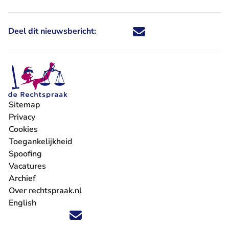
Deel dit nieuwsbericht:
Deel dit nieuwsbericht via X - U 
Deel dit nieuwsbericht via Fa
Deel dit nieuwsbericht via
Deel dit nieuwsbericht
Sitemap
Privacy
Cookies
Toegankelijkheid
Spoofing
Vacatures
- U verlaat Rechtspraak.nl
Archief
Over rechtspraak.nl
English
Volg ons op X (Twitter) - U verlaat Rechtspraak.nl
Volg ons op Facebook - U verlaat Rechtspraak.nl
Volg ons op Instagram - U verlaat Rechtspraak.nl
Volg ons op Youtube - U verlaat Rechtspraak.nl
Volg ons op LinkedIn - U verlaat Rechtspraak.n
'Blijf op de hoogte' nieuwsbrief - U verlaat