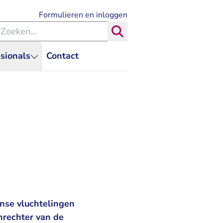
- U verlaat Rechtspraak.nl
Formulieren en inloggen
eken binnen de Rechtspraak
Zoeken
sionals
Contact
nse vluchtelingen
nrechter van de