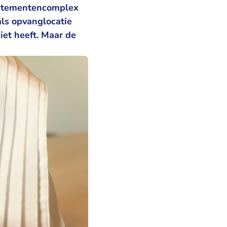
artementencomplex
als opvanglocatie
et heeft. Maar de