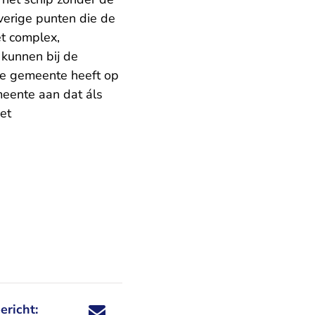
erige punten die de
t complex,
kunnen bij de
e gemeente heeft op
meente aan dat áls
et
ericht:
Deel dit nieuwsbericht via X - U verlaat Rechtspraa
Deel dit nieuwsbericht via Facebook - U verlaat
Deel dit nieuwsbericht via e-mail
Deel dit nieuwsbericht via LinkedIn - U v