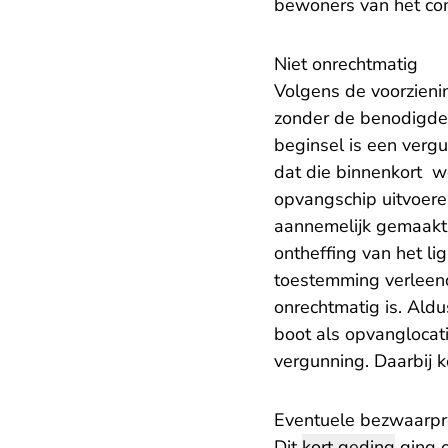
bewoners van het co
Niet onrechtmatig
Volgens de voorzieni
zonder de benodigde 
beginsel is een verg
dat die binnenkort w
opvangschip uitvoere
aannemelijk gemaakt 
ontheffing van het li
toestemming verleen
onrechtmatig is. Aldu
boot als opvanglocat
vergunning. Daarbij k
Eventuele bezwaarpr
Dit
kort geding
ging o