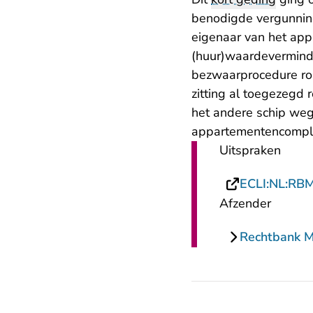
benodigde vergunning
eigenaar van het app
(huur)waardeverminde
bezwaarprocedure ro
zitting al toegezegd
het andere schip wegg
appartementencomple
Uitspraken
ECLI:NL:RB
Afzender
Rechtbank 