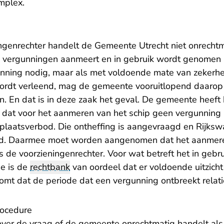
mplex.
ngenrechter handelt de Gemeente Utrecht niet onrechtma
vergunningen aanmeert en in gebruik wordt genomen a
unning nodig, maar als met voldoende mate van zekerhe
ordt verleend, mag de gemeente vooruitlopend daarop
n. En dat is in deze zaak het geval. De gemeente heeft
dat voor het aanmeren van het schip geen vergunning 
gplaatsverbod. Die ontheffing is aangevraagd en Rijkswa
d. Daarmee moet worden aangenomen dat het aanmeren
s de voorzieningenrechter. Voor wat betreft het in geb
ie is de
rechtbank
van oordeel dat er voldoende uitzicht
omt dat de periode dat een vergunning ontbreekt relatief
ocedure
ver de vraag of de gemeente onrechtmatig handelt als