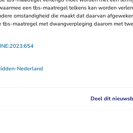
waarmee een tbs-maatregel telkens kan worden verleng
ondere omstandigheid die maakt dat daarvan afgeweke
de tbs-maatregel met dwangverpleging daarom met twe
- U verlaat Rechtspraak.nl
MNE:2023:654
Midden-Nederland
Deel dit nieuwsb