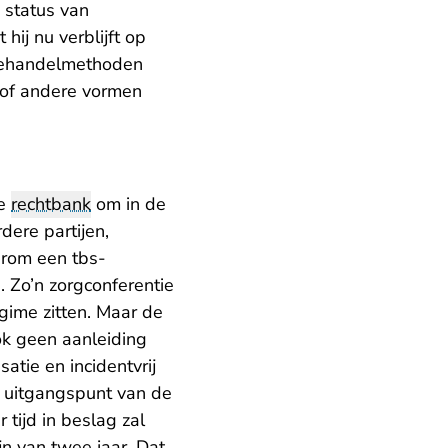
 status van
hij nu verblijft op
 behandelmethoden
n of andere vormen
de
rechtbank
om in de
dere partijen,
arom een tbs-
 Zo’n zorgconferentie
gime zitten. Maar de
ook geen aanleiding
satie en incidentvrij
t uitgangspunt van de
tijd in beslag zal
n van twee jaar. Dat