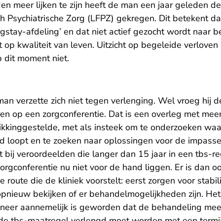
n meer lijken te zijn heeft de man een jaar geleden de
 Psychiatrische Zorg (LFPZ) gekregen. Dit betekent dat 
stay-afdeling’ en dat niet actief gezocht wordt naar
t op kwaliteit van leven. Uitzicht op begeleide verlove
op dit moment niet.
an verzette zich niet tegen verlenging. Wel vroeg hij 
ren op een zorgconferentie. Dat is een overleg met meer
hikkinggestelde, met als insteek om te onderzoeken wa
d loopt en te zoeken naar oplossingen voor de impasse.
bij veroordeelden die langer dan 15 jaar in een tbs-re
zorgconferentie nu niet voor de hand liggen. Er is dan 
 route die de kliniek voorstelt: eerst zorgen voor stabili
opnieuw bekijken of er behandelmogelijkheden zijn. He
nneer aannemelijk is geworden dat de behandeling meer 
de tbs-maatregel verlengd moet worden met een termij