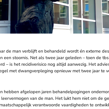
aar de man verblijft en behandeld wordt én externe des
n een stoornis. Net als twee jaar geleden – toen de tb
erd
– is het recidiverisico nog altijd aanwezig. Het advie
egel met dwangverpleging opnieuw met twee jaar te v
ken hebben afgelopen jaren behandelpogingen ondernom
et leervermogen van de man. Het lukt hem niet om de ge
 maatschappelijk verantwoorde vaardigheden te ontwik