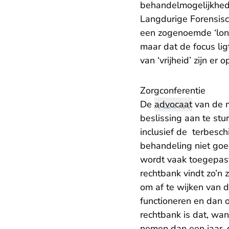
behandelmogelijkhede
Langdurige Forensisch
een zogenoemde ‘long
maar dat de focus lig
van ‘vrijheid’ zijn er 
Zorgconferentie
De
advocaat
van de m
beslissing aan te stu
inclusief de terbesc
behandeling niet goe
wordt vaak toegepast 
rechtbank vindt zo’n 
om af te wijken van de
functioneren en dan 
rechtbank is dat, wa
nemen dan een jaar, 