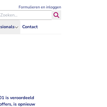
- U verlaat Rechtspraak.nl
Formulieren en inloggen
eken binnen de Rechtspraak
Zoeken
sionals
Contact
1 is veroordeeld
ffers, is opnieuw