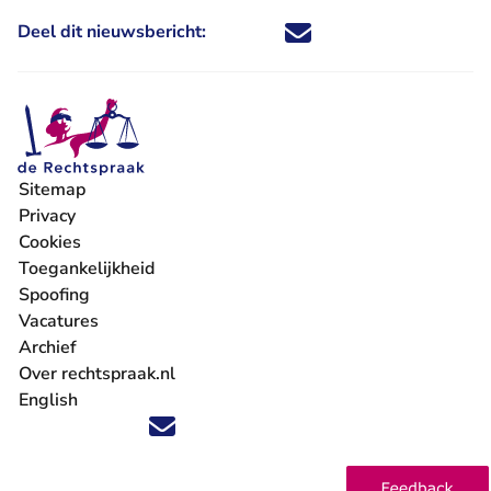
Deel dit nieuwsbericht:
Deel dit nieuwsbericht via X - U 
Deel dit nieuwsbericht via Fa
Deel dit nieuwsbericht via
Deel dit nieuwsbericht
Sitemap
Privacy
Cookies
Toegankelijkheid
Spoofing
Vacatures
- U verlaat Rechtspraak.nl
Archief
Over rechtspraak.nl
English
Volg ons op X (Twitter) - U verlaat Rechtspraak.nl
Volg ons op Facebook - U verlaat Rechtspraak.nl
Volg ons op Instagram - U verlaat Rechtspraak.nl
Volg ons op Youtube - U verlaat Rechtspraak.nl
Volg ons op LinkedIn - U verlaat Rechtspraak.n
'Blijf op de hoogte' nieuwsbrief - U verlaat