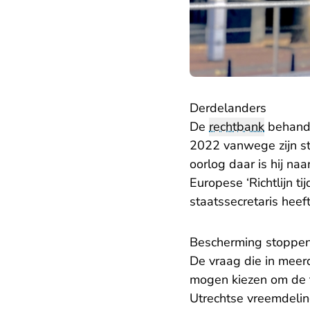
Derdelanders
De
rechtbank
behande
2022 vanwege zijn stu
oorlog daar is hij na
Europese ‘Richtlijn t
staatssecretaris hee
Bescherming stoppe
De vraag die in meerd
mogen kiezen om de t
Utrechtse vreemdelin