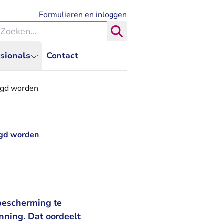
- U verlaat Rechtspraak.nl
Formulieren en inloggen
eken binnen de Rechtspraak
Zoeken
sionals
Contact
igd worden
igd worden
 bescherming te
nning. Dat oordeelt