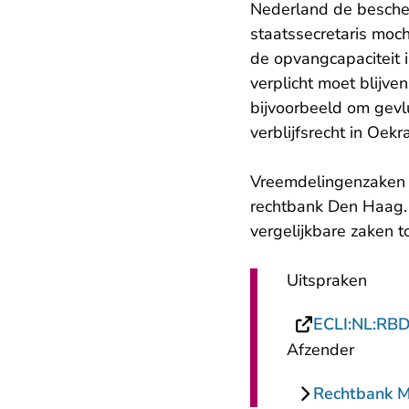
Nederland de besche
staatssecretaris moc
de opvangcapaciteit i
verplicht moet blijv
bijvoorbeeld om gevl
verblijfsrecht in Oekr
Vreemdelingenzaken 
rechtbank Den Haag.
vergelijkbare zaken t
Uitspraken
ECLI:NL:RB
Afzender
Rechtbank 