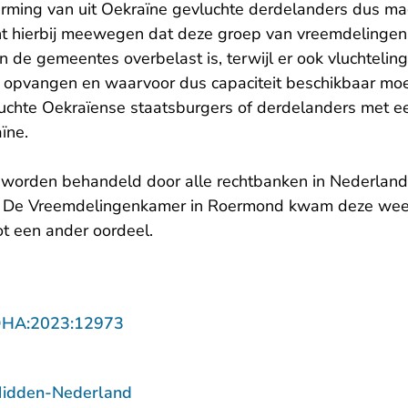
rming van uit Oekraïne gevluchte derdelanders dus ma
ht hierbij meewegen dat deze groep van vreemdelingen 
n de gemeentes overbelast is, terwijl er ook vluchtelin
en opvangen en waarvoor dus capaciteit beschikbaar moe
uchte Oekraïense staatsburgers of derdelanders met 
aïne.
worden behandeld door alle rechtbanken in Nederland
 De Vreemdelingenkamer in Roermond kwam deze week
ot
een ander oordeel
.
- U verlaat Rechtspraak.nl
DHA:2023:12973
Midden-Nederland