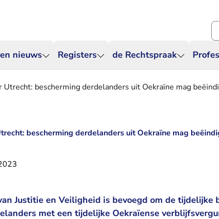
Zo
 en nieuws
Registers
de Rechtspraak
Profes
Utrecht: bescherming derdelanders uit Oekraïne mag beëind
recht: bescherming derdelanders uit Oekraïne mag beëind
 2023
van Justitie en Veiligheid is bevoegd om de tijdelijke
landers met een tijdelijke Oekraïense verblijfsvergu