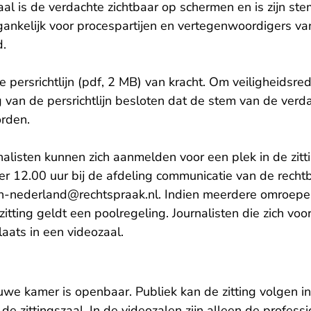
gszaal is de verdachte zichtbaar op schermen en is zijn s
egankelijk voor procespartijen en vertegenwoordigers van
d.
de
persrichtlijn (pdf, 2 MB)
van kracht. Om veiligheidsre
g van de persrichtlijn besloten dat de stem van de ver
rden.
alisten kunnen zich aanmelden voor een plek in de zitti
 12.00 uur bij de afdeling communicatie van de rech
n-nederland@rechtspraak.nl. Indien meerdere omroep
itting geldt een poolregeling. Journalisten die zich voo
aats in een videozaal.
uwe kamer is openbaar. Publiek kan de zitting volgen in
de zittingszaal. In de videozalen zijn alleen de profess