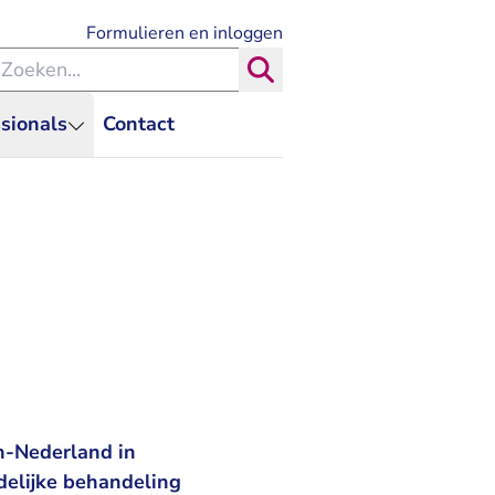
- U verlaat Rechtspraak.nl
Formulieren en inloggen
eken binnen de Rechtspraak
Zoeken
sionals
Contact
n-Nederland in
delijke behandeling