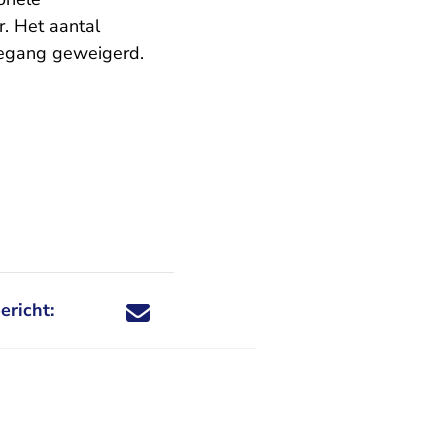
. Het aantal
toegang geweigerd.
ericht:
Deel dit nieuwsbericht via X - U verlaat Rechtspraa
Deel dit nieuwsbericht via Facebook - U verlaat
Deel dit nieuwsbericht via e-mail
Deel dit nieuwsbericht via LinkedIn - U v