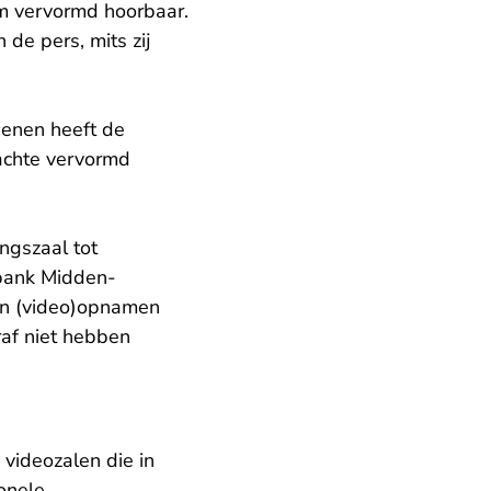
tem vervormd hoorbaar.
 de pers, mits zij
denen heeft de
dachte vervormd
ngszaal tot
tbank Midden-
en (video)opnamen
raf niet hebben
 videozalen die in
ionele