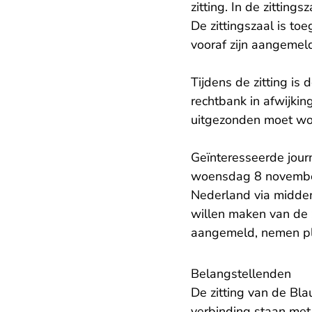
zitting. In de zittin
De zittingszaal is to
vooraf zijn aangemel
Tijdens de zitting is 
rechtbank in afwijkin
uitgezonden moet wo
Geïnteresseerde journ
woensdag 8 november
Nederland via midde
willen maken van de z
aangemeld, nemen pl
Belangstellenden
De zitting van de Bla
verbinding staan met 