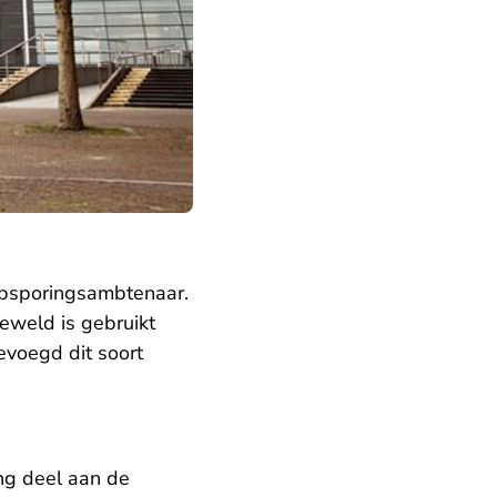
psporingsambtenaar.
geweld is gebruikt
evoegd dit soort
ng deel aan de