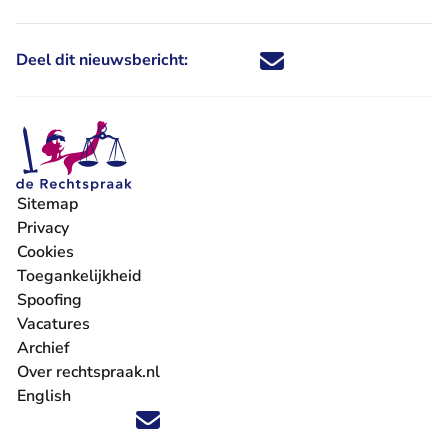
Deel dit nieuwsbericht:
Deel dit nieuwsbericht via X - U 
Deel dit nieuwsbericht via Fa
Deel dit nieuwsbericht via
Deel dit nieuwsbericht
Sitemap
Privacy
Cookies
Toegankelijkheid
Spoofing
Vacatures
- U verlaat Rechtspraak.nl
Archief
Over rechtspraak.nl
English
Volg ons op X (Twitter) - U verlaat Rechtspraak.nl
Volg ons op Facebook - U verlaat Rechtspraak.nl
Volg ons op Instagram - U verlaat Rechtspraak.nl
Volg ons op Youtube - U verlaat Rechtspraak.nl
Volg ons op LinkedIn - U verlaat Rechtspraak.n
'Blijf op de hoogte' nieuwsbrief - U verlaat