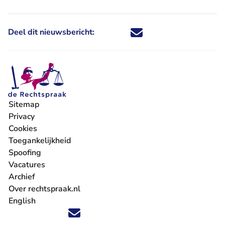
Deel dit nieuwsbericht:
Deel dit nieuwsbericht via X - U 
Deel dit nieuwsbericht via Fa
Deel dit nieuwsbericht via
Deel dit nieuwsbericht
Sitemap
Privacy
Cookies
Toegankelijkheid
Spoofing
Vacatures
- U verlaat Rechtspraak.nl
Archief
Over rechtspraak.nl
English
Volg ons op X (Twitter) - U verlaat Rechtspraak.nl
Volg ons op Facebook - U verlaat Rechtspraak.nl
Volg ons op Instagram - U verlaat Rechtspraak.nl
Volg ons op Youtube - U verlaat Rechtspraak.nl
Volg ons op LinkedIn - U verlaat Rechtspraak.n
'Blijf op de hoogte' nieuwsbrief - U verlaat