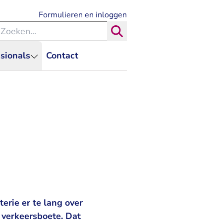
- U verlaat Rechtspraak.nl
Formulieren en inloggen
eken binnen de Rechtspraak
Zoeken
sionals
Contact
erie er te lang over
 verkeersboete. Dat