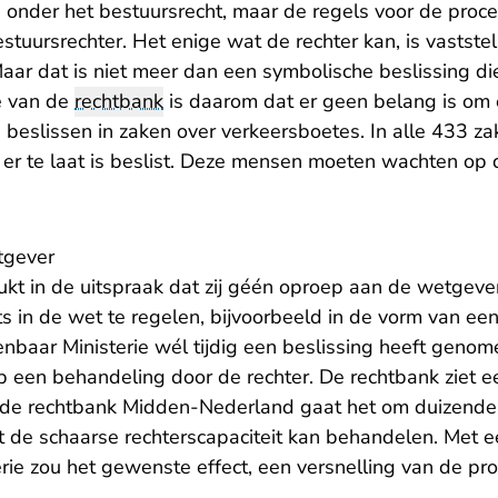
n onder het bestuursrecht, maar de regels voor de proce
stuursrechter. Het enige wat de rechter kan, is vastste
. Maar dat is niet meer dan een symbolische beslissing d
ie van de
rechtbank
is daarom dat er geen belang is om 
ig beslissen in zaken over verkeersboetes. In alle 433 z
 er te laat is beslist. Deze mensen moeten wachten op 
tgever
kt in de uitspraak dat zij géén oproep aan de wetgeve
s in de wet te regelen, bijvoorbeeld in de vorm van ee
nbaar Ministerie wél tijdig een beslissing heeft gen
p een behandeling door de rechter. De rechtbank ziet 
 de rechtbank Midden-Nederland gaat het om duizende
t de schaarse rechterscapaciteit kan behandelen. Met
ie zou het gewenste effect, een versnelling van de pro