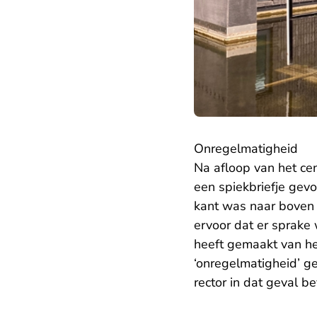
Onregelmatigheid
Na afloop van het c
een spiekbriefje gev
kant was naar boven g
ervoor dat er sprake 
heeft gemaakt van he
‘onregelmatigheid’ g
rector in dat geval b