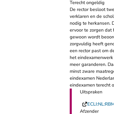
Terecht ongeldig
De rector besloot tw
verklaren en de scho
nodig te herkansen. 
ervoor te zorgen dat
gewoon wordt beoordee
zorgvuldig heeft gen
een rector past om de
het eindexamenwerk va
meer garanderen. Daar
minst zware maatreg
eindexamen Nederland
eindexamen terecht o
Uitspraken
ECLI:NL:RB
Afzender