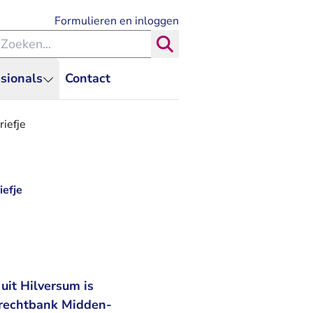
- U verlaat Rechtspraak.nl
Formulieren en inloggen
eken binnen de Rechtspraak
Zoeken
sionals
Contact
iefje
iefje
uit Hilversum is
e rechtbank Midden-