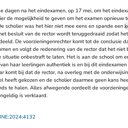
ee dagen na het eindexamen, op 17 mei, om het einde
lier de mogelijkheid te geven om het examen opnieuw 
De scholier was het hier niet mee eens en spande een
k
 het besluit van de rector wordt teruggedraaid zodat 
ld. De voorzieningenrechter komt tot de conclusie dat 
omen en volgt de redenering van de rector dat het niet
 situatie onbestraft te laten. Het is aan de school om e
n haar leerlingen authentiek is en bij dit eindexamen 
 komt bij dat de rector, na overleg met de onderwijsin
el heeft gekozen en de scholier daarmee geen kans he
s te halen. Alles afwegende oordeelt de voorzieninge
ngeldig is verklaard.
- U verlaat Rechtspraak.nl
MNE:2024:4132