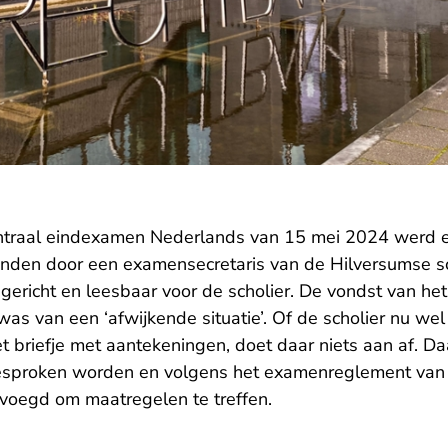
entraal eindexamen Nederlands van 15 mei 2024 werd 
onden door een examensecretaris van de Hilversumse s
ericht en leesbaar voor de scholier. De vondst van het 
was van een ‘afwijkende situatie’. Of de scholier nu we
t briefje met aantekeningen, doet daar niets aan af. D
esproken worden en volgens het examenreglement van 
evoegd om maatregelen te treffen.