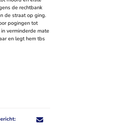
lgens de rechtbank
 de straat op ging.
oor pogingen tot
n in verminderde mate
aar en legt hem tbs
ericht:
Deel dit nieuwsbericht via X - U verlaat Rechtspraa
Deel dit nieuwsbericht via Facebook - U verlaat
Deel dit nieuwsbericht via e-mail
Deel dit nieuwsbericht via LinkedIn - U v