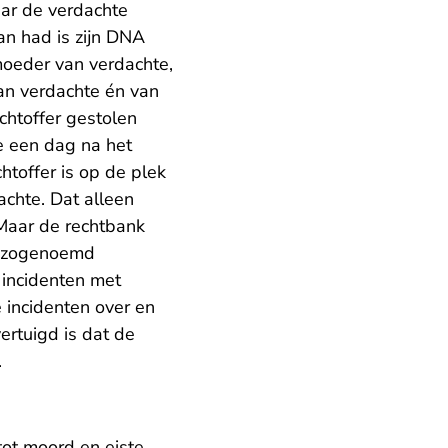
ar de verdachte
an had is zijn DNA
moeder van verdachte,
van verdachte én van
achtoffer gestolen
e een dag na het
htoffer is op de plek
chte. Dat alleen
 Maar de rechtbank
an zogenoemd
 incidenten met
 incidenten over en
ertuigd is dat de
.
ot moord en eiste