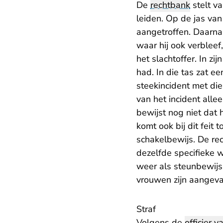
De
rechtbank
stelt v
leiden. Op de jas va
aangetroffen. Daarna
waar hij ook verblee
het slachtoffer. In zi
had. In die tas zat e
steekincident met die
van het incident all
bewijst nog niet dat
komt ook bij dit fei
schakelbewijs. De rec
dezelfde specifieke 
weer als steunbewijs
vrouwen zijn aangeva
Straf
Volgens de
officier va