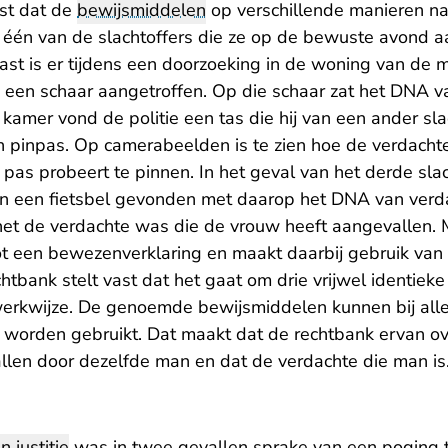
ast dat de
bewijsmiddelen
op verschillende manieren na
n één van de slachtoffers die ze op de bewuste avond a
ast is er tijdens een doorzoeking in de woning van de 
f, een schaar aangetroffen. Op die schaar zat het DNA 
jn kamer vond de politie een tas die hij van een ander sl
en pinpas. Op camerabeelden is te zien hoe de verdacht
 pas probeert te pinnen. In het geval van het derde slac
een een fietsbel gevonden met daarop het DNA van verda
 het de verdachte was die de vrouw heeft aangevallen.
t tot een bewezenverklaring en maakt daarbij gebruik v
htbank stelt vast dat het gaat om drie vrijwel identieke
werkwijze. De genoemde bewijsmiddelen kunnen bij alle
 worden gebruikt. Dat maakt dat de rechtbank ervan ov
llen door dezelfde man en dat de verdachte die man is
n justitie
was in twee gevallen sprake van een poging t