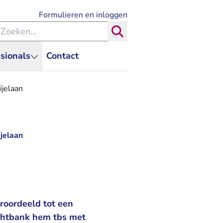
- U verlaat Rechtspraak.nl
Formulieren en inloggen
eken binnen de Rechtspraak
Zoeken
sionals
Contact
ijelaan
jelaan
roordeeld tot een
echtbank hem tbs met