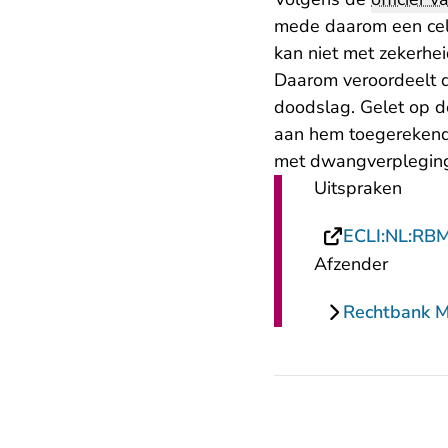
mede daarom een cels
kan niet met zekerhe
Daarom veroordeelt d
doodslag. Gelet op d
aan hem toegerekend.
met dwangverpleging
Uitspraken
ECLI:NL:RB
Afzender
Rechtbank 