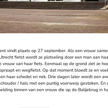
dent vindt plaats op 27 september. Als een vrouw same
 Utrecht fietst wordt ze plotseling door een man aan ha
de vrouw van haar fiets. Eenmaal op de grond ziet ze h
 opraapt en wegfietst. Op dat moment bloedt ze en voelt
en haar schedel en nek. Drie dagen later wordt een a
 schouder / hals met een puntig voorwerp gestoken. En 
 melding binnen van een vrouw die op de Balijebrug in h