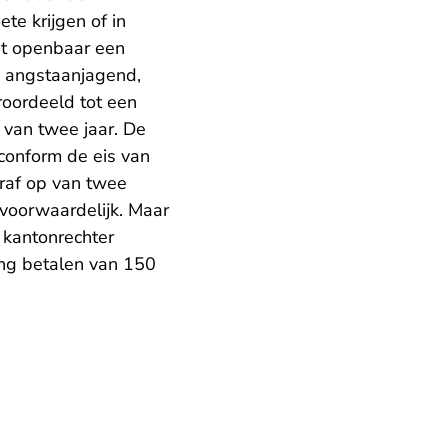
te krijgen of in
et openbaar een
e angstaanjagend,
roordeeld tot een
 van twee jaar. De
conform de eis van
traf op van twee
voorwaardelijk. Maar
e kantonrechter
ing betalen van 150