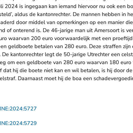
uli 2024 is ingegaan kan iemand hiervoor nu ook een boe
teld’, aldus de kantonrechter. De mannen hebben in h
naderd door middel van opmerkingen op een manier di
d of onterend is. De 46-jarige man uit Amersoort is ve
ro waarvan 200 euro voorwaardelijk met een proeftijd
en geldboete betalen van 280 euro. Deze straffen zijn 
. De kantonrechter legt de 50-jarige Utrechter een cels
roeg om een geldboete van 280 euro waarvan 180 euro 
at hij die boete niet kan en wil betalen, is hij door d
celstraf. Daarnaast moet hij de boa een schadevergoed
- U verlaat Rechtspraak.nl
MNE:2024:5727
- U verlaat Rechtspraak.nl
MNE:2024:5729