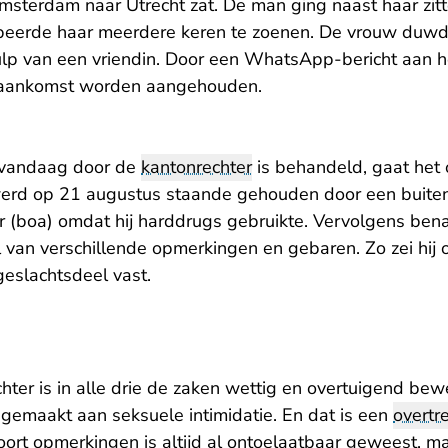
Amsterdam naar Utrecht zat. De man ging naast haar zit
beerde haar meerdere keren te zoenen. De vrouw duwde
hulp van een vriendin. Door een WhatsApp-bericht aan
 aankomst worden aangehouden.
e vandaag door de
kantonrechter
is behandeld, gaat het
j werd op 21 augustus staande gehouden door een buit
(boa) omdat hij harddrugs gebruikte. Vervolgens bena
 van verschillende opmerkingen en gebaren. Zo zei hij 
 geslachtsdeel vast.
hter is in alle drie de zaken wettig en overtuigend b
 gemaakt aan seksuele intimidatie. En dat is een
overtr
oort opmerkingen is altijd al ontoelaatbaar geweest, m