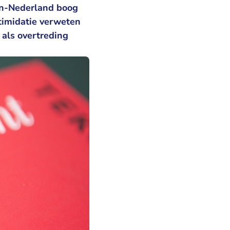
den-Nederland boog
timidatie verweten
t als overtreding