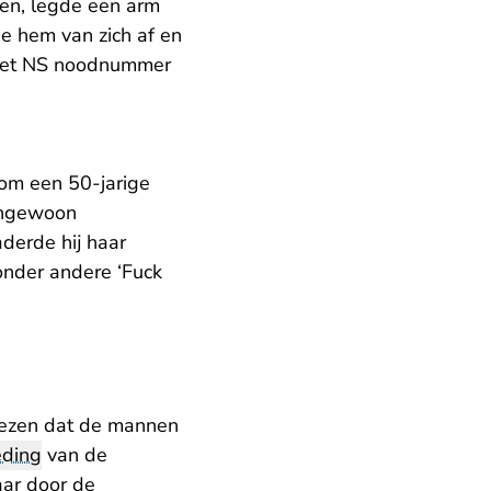
ten, legde een arm
 hem van zich af en
 het NS noodnummer
 om een 50-jarige
engewoon
derde hij haar
onder andere ‘Fuck
ewezen dat de mannen
eding
van de
aar door de