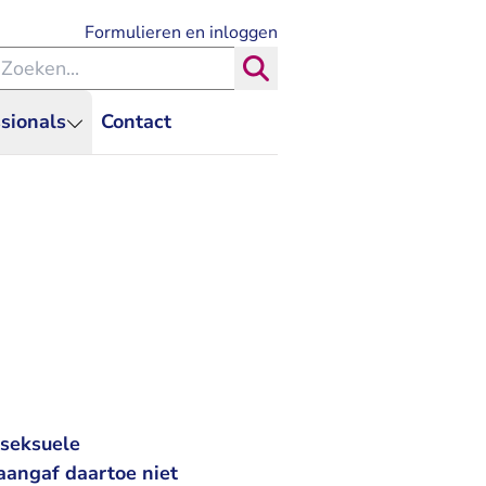
- U verlaat Rechtspraak.nl
Formulieren en inloggen
eken binnen de Rechtspraak
Zoeken
sionals
Contact
 seksuele
aangaf daartoe niet