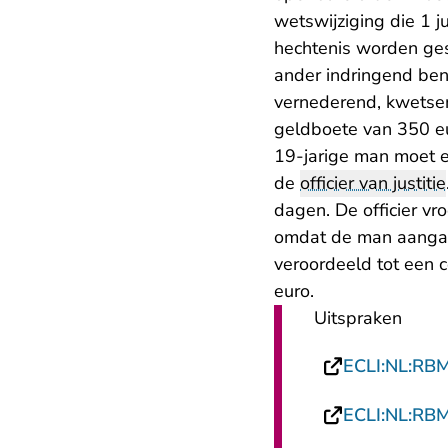
wetswijziging die 1 j
hechtenis worden ges
ander indringend be
vernederend, kwetsen
geldboete van 350 eu
19-jarige man moet e
de
officier van justitie
dagen. De officier v
omdat de man aangaf d
veroordeeld tot een 
euro.
Uitspraken
ECLI:NL:RB
ECLI:NL:RB