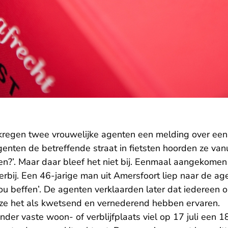
ar kregen twee vrouwelijke agenten een melding over ee
genten de betreffende straat in fietsten hoorden ze van
fen?’. Maar daar bleef het niet bij. Eenmaal aangekome
bij. Een 46-jarige man uit Amersfoort liep naar de age
jou beffen’. De agenten verklaarden later dat iedereen o
 ze het als kwetsend en vernederend hebben ervaren.
der vaste woon- of verblijfplaats viel op 17 juli een 1