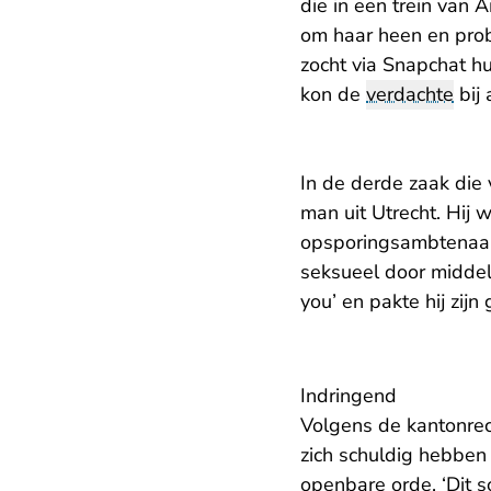
die in een trein van 
om haar heen en pro
zocht via Snapchat 
kon de
verdachte
bij
In de derde zaak di
man uit Utrecht. Hi
opsporingsambtenaar 
seksueel door middel
you’ en pakte hij zijn
Indringend
Volgens de kantonrec
zich schuldig hebben
openbare orde. ‘Dit s