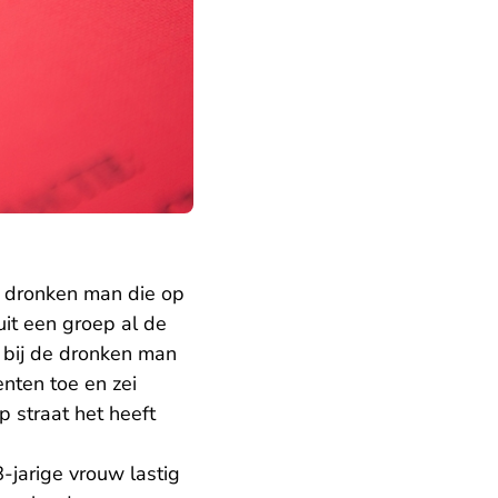
n dronken man die op
uit een groep al de
n bij de dronken man
nten toe en zei
p straat het heeft
8-jarige vrouw lastig