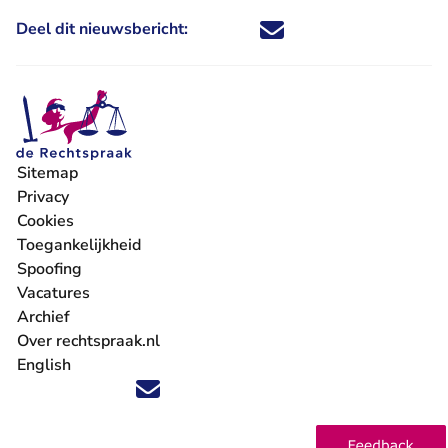
Deel dit nieuwsbericht:
Deel dit nieuwsbericht via X - U 
Deel dit nieuwsbericht via Fa
Deel dit nieuwsbericht via
Deel dit nieuwsbericht
Sitemap
Privacy
Cookies
Toegankelijkheid
Spoofing
Vacatures
- U verlaat Rechtspraak.nl
Archief
Over rechtspraak.nl
English
Volg ons op X (Twitter) - U verlaat Rechtspraak.nl
Volg ons op Facebook - U verlaat Rechtspraak.nl
Volg ons op Instagram - U verlaat Rechtspraak.nl
Volg ons op Youtube - U verlaat Rechtspraak.nl
Volg ons op LinkedIn - U verlaat Rechtspraak.n
'Blijf op de hoogte' nieuwsbrief - U verlaat