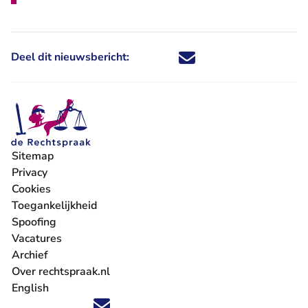
Deel dit nieuwsbericht:
Deel dit nieuwsbericht via X - U 
Deel dit nieuwsbericht via Fa
Deel dit nieuwsbericht via
Deel dit nieuwsbericht
Sitemap
Privacy
Cookies
Toegankelijkheid
Spoofing
Vacatures
- U verlaat Rechtspraak.nl
Archief
Over rechtspraak.nl
English
Volg ons op X (Twitter) - U verlaat Rechtspraak.nl
Volg ons op Facebook - U verlaat Rechtspraak.nl
Volg ons op Instagram - U verlaat Rechtspraak.nl
Volg ons op Youtube - U verlaat Rechtspraak.nl
Volg ons op LinkedIn - U verlaat Rechtspraak.n
'Blijf op de hoogte' nieuwsbrief - U verlaat