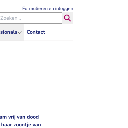
- U verlaat Rechtspraak.nl
Formulieren en inloggen
eken binnen de Rechtspraak
Zoeken
sionals
Contact
am vrij van dood
 haar zoontje van