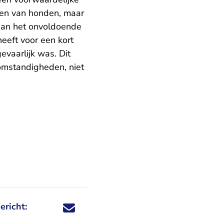
en van honden, maar
 aan het onvoldoende
eeft voor een kort
evaarlijk was. Dit
 omstandigheden, niet
ericht:
Deel dit nieuwsbericht via X - U verlaat Rechtspraa
Deel dit nieuwsbericht via Facebook - U verlaat
Deel dit nieuwsbericht via e-mail
Deel dit nieuwsbericht via LinkedIn - U v