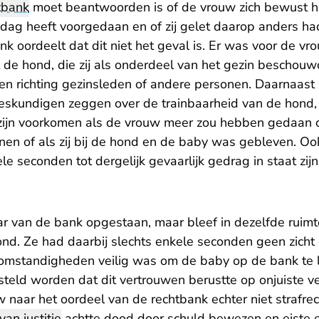
tbank
moet beantwoorden is of de vrouw zich bewust h
ie dag heeft voorgedaan en of zij gelet daarop anders 
k oordeelt dat dit niet het geval is. Er was voor de v
de hond, die zij als onderdeel van het gezin beschouwd
en richting gezinsleden of andere personen. Daarnaast i
skundigen zeggen over de trainbaarheid van de hond, 
 zijn voorkomen als de vrouw meer zou hebben gedaan
ainen of als zij bij de hond en de baby was gebleven. Oo
le seconden tot dergelijk gevaarlijk gedrag in staat zij
r van de bank opgestaan, maar bleef in dezelfde ruimt
nd. Ze had daarbij slechts enkele seconden geen zicht
e omstandigheden veilig was om de baby op de bank te 
teld worden dat dit vertrouwen berustte op onjuiste ve
 naar het oordeel van de rechtbank echter niet strafre
 van justitie
achtte dood door schuld bewezen en eiste 