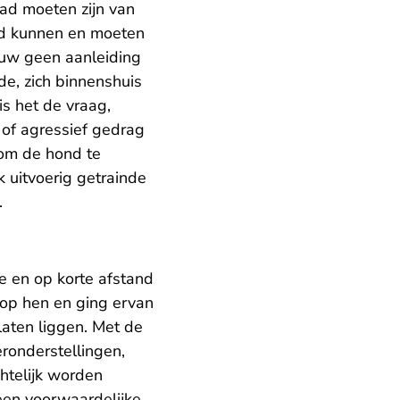
ad moeten zijn van
had kunnen en moeten
rouw geen aanleiding
e, zich binnenshuis
s het de vraag,
of agressief gedrag
 om de hond te
k uitvoerig getrainde
n.
e en op korte afstand
 op hen en ging ervan
laten liggen. Met de
ronderstellingen,
chtelijk worden
een voorwaardelijke