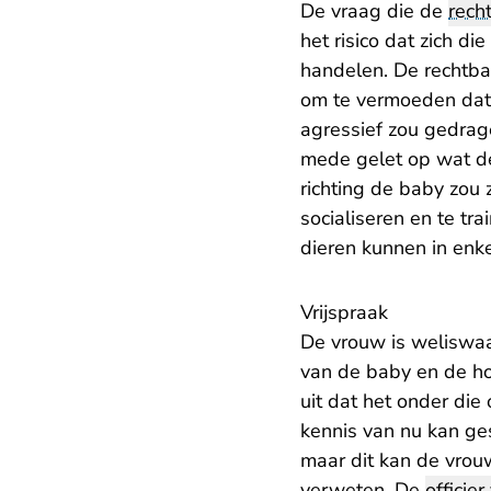
De vraag die de
rech
het risico dat zich d
handelen. De rechtban
om te vermoeden dat 
agressief zou gedrag
mede gelet op wat de
richting de baby zou
socialiseren en te tr
dieren kunnen in enke
Vrijspraak
De vrouw is weliswaa
van de baby en de ho
uit dat het onder di
kennis van nu kan ges
maar dit kan de vrouw
verweten. De
officier