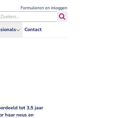
- U verlaat Rechtspraak.nl
Formulieren en inloggen
eken binnen de Rechtspraak
Zoeken
sionals
Contact
rdeeld tot 3,5 jaar
or haar neus en