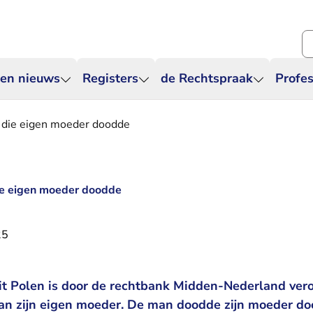
Zo
 en nieuws
Registers
de Rechtspraak
Profes
n die eigen moeder doodde
die eigen moeder doodde
25
it Polen is door de rechtbank Midden-Nederland veroo
van zijn eigen moeder. De man doodde zijn moeder do