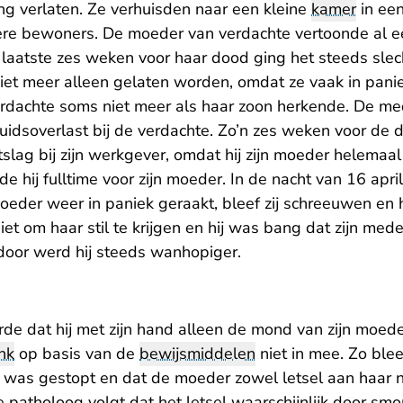
ng verlaten. Ze verhuisden naar een kleine
kamer
in een
ere bewoners. De moeder van verdachte vertoonde al ee
 laatste zes weken voor haar dood ging het steeds slec
iet meer alleen gelaten worden, omdat ze vaak in panie
rdachte soms niet meer als haar zoon herkende. De 
uidsoverlast bij de verdachte. Zo’n zes weken voor de 
lag bij zijn werkgever, omdat hij zijn moeder helemaal
e hij fulltime voor zijn moeder. In de nacht van 16 apri
oeder weer in paniek geraakt, bleef zij schreeuwen en h
iet om haar stil te krijgen en hij was bang dat zijn m
oor werd hij steeds wanhopiger.
de dat hij met zijn hand alleen de mond van zijn moede
nk
op basis van de
bewijsmiddelen
niet in mee. Zo blee
was gestopt en dat de moeder zowel letsel aan haar 
e patholoog volgt dat het letsel waarschijnlijk door smo