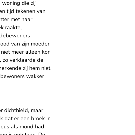
 woning die zij
n tijd tekenen van
hter met haar
k raakte,
medebewoners
dood van zijn moeder
 niet meer alleen kon
l, zo verklaarde de
erkende zij hem niet.
edebewoners wakker
r dichthield, maar
k dat er een broek in
neus als mond had.
ren is ontstaan. De