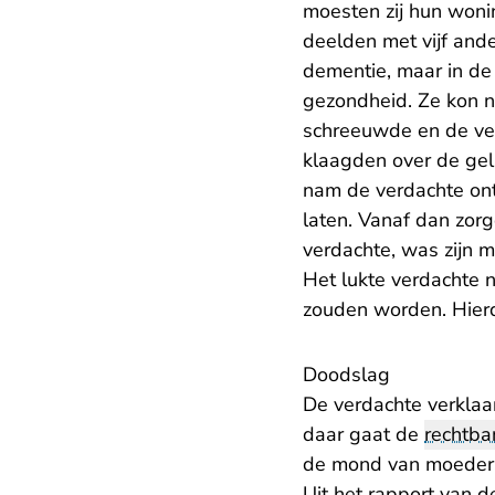
moesten zij hun woni
deelden met vijf and
dementie, maar in de
gezondheid. Ze kon n
schreeuwde en de ve
klaagden over de gel
nam de verdachte onts
laten. Vanaf dan zorgd
verdachte, was zijn m
Het lukte verdachte n
zouden worden. Hierd
Doodslag
De verdachte verklaar
daar gaat de
rechtba
de mond van moeder 
Uit het rapport van d