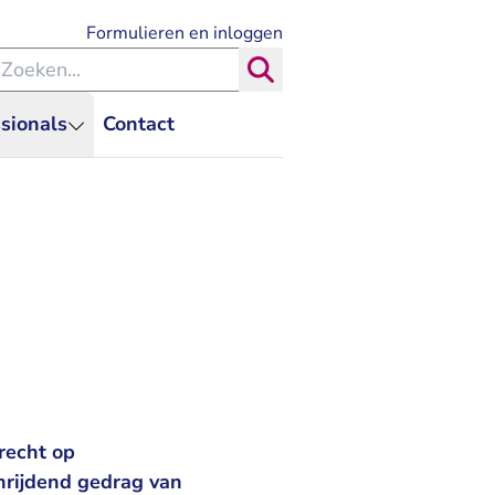
- U verlaat Rechtspraak.nl
Formulieren en inloggen
eken binnen de Rechtspraak
Zoeken
sionals
Contact
recht op
hrijdend gedrag van