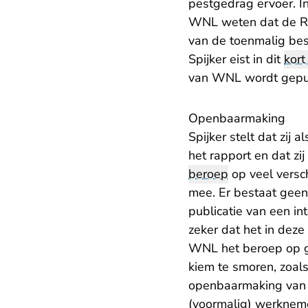
pestgedrag ervoer. I
WNL weten dat de RvT
van de toenmalig bes
Spijker eist in dit
kort
van WNL wordt gepubl
Openbaarmaking
Spijker stelt dat zij
het rapport en dat zi
beroep
op veel versch
mee. Er bestaat geen 
publicatie van een in
zeker dat het in deze
WNL het beroep op g
kiem te smoren, zoal
openbaarmaking van d
(voormalig) werknem