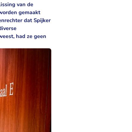
issing van de
 worden gemaakt
nrechter dat Spijker
diverse
weest, had ze geen