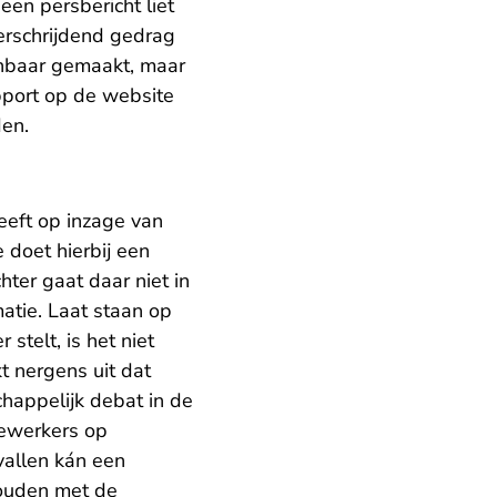
en persbericht liet
erschrijdend gedrag
enbaar gemaakt, maar
apport op de website
den.
eeft op inzage van
 doet hierbij een
ter gaat daar niet in
atie. Laat staan op
stelt, is het niet
t nergens uit dat
appelijk debat in de
dewerkers op
vallen kán een
houden met de