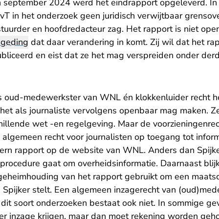
n september 2024 werd het eindrapport opgeleverd. In e
 in het onderzoek geen juridisch verwijtbaar grensov
tuurder en hoofdredacteur zag. Het rapport is niet op
 geding
dat daar verandering in komt. Zij wil dat het r
iceerd en eist dat ze het mag verspreiden onder der
 als oud-medewerkster van WNL én klokkenluider recht h
j het als journaliste vervolgens openbaar mag maken. Ze
illende wet -en regelgeving. Maar de voorzieningenrech
algemeen recht voor journalisten op toegang tot inform
tern rapport op de website van WNL. Anders dan Spijker 
 procedure gaat om overheidsinformatie. Daarnaast blijk
eheimhouding van het rapport gebruikt om een maatsch
s Spijker stelt. Een algemeen inzagerecht van (oud)me
it soort onderzoeken bestaat ook niet. In sommige ge
er inzage krijgen, maar dan moet rekening worden ge