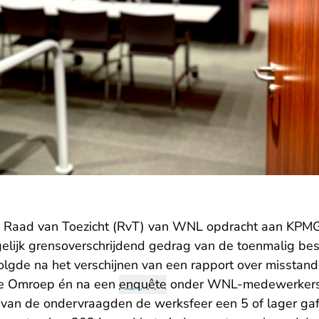
e Raad van Toezicht (RvT) van WNL opdracht aan KPM
ogelijk grensoverschrijdend gedrag van de toenmalig be
volgde na het verschijnen van een rapport over misstan
ke Omroep én na een
enquête
onder WNL-medewerkers. 
 van de ondervraagden de werksfeer een 5 of lager gaf