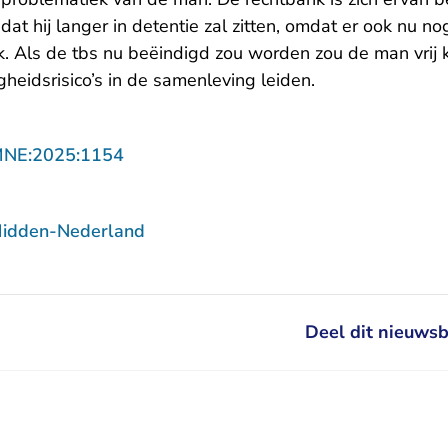
 dat hij langer in detentie zal zitten, omdat er ook nu no
ek. Als de tbs nu beëindigd zou worden zou de man vrij 
heidsrisico’s in de samenleving leiden.
- U verlaat Rechtspraak.nl
MNE:2025:1154
Midden-Nederland
Deel dit nieuwsb