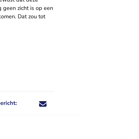
g geen zicht is op een
komen. Dat zou tot
ericht:
Deel dit nieuwsbericht via X - U verlaat Rechtspraa
Deel dit nieuwsbericht via Facebook - U verlaat
Deel dit nieuwsbericht via e-mail
Deel dit nieuwsbericht via LinkedIn - U v