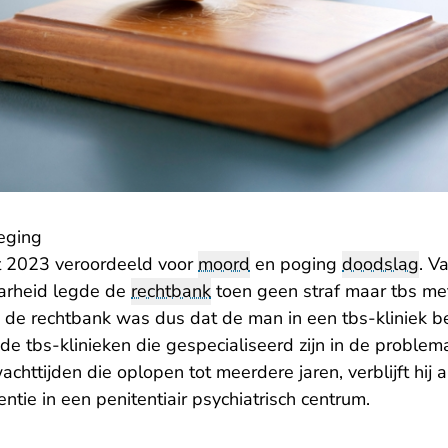
eging
- U verlaat Rechtspraak.nl
rt 2023
veroordeeld
voor
moord
en poging
doodslag
. V
arheid legde de
rechtbank
toen geen straf maar tbs m
 de rechtbank was dus dat de man in een tbs-kliniek 
e tbs-klinieken die gespecialiseerd zijn in de problem
ttijden die oplopen tot meerdere jaren, verblijft hij a
ntie in een penitentiair psychiatrisch centrum.