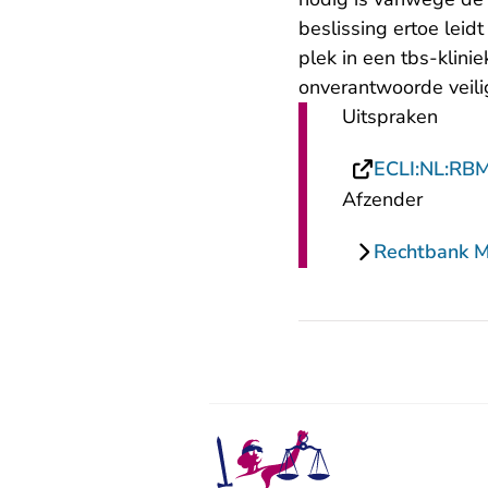
beslissing ertoe leidt
plek in een tbs-klini
onverantwoorde veilig
Uitspraken
ECLI:NL:RB
Afzender
Rechtbank 