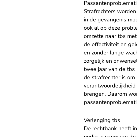
Passantenproblemati
Strafrechters worden
in de gevangenis moe
ook al op deze
probl
omzette naar tbs met
de effectiviteit en g
en zonder lange wach
zorgelijk en onwensel
twee jaar van de tbs 
de strafrechter is om
verantwoordelijkheid
brengen. Daarom word
passantenproblematie
Verlenging tbs
De rechtbank heeft i
nodig is vanwege de 