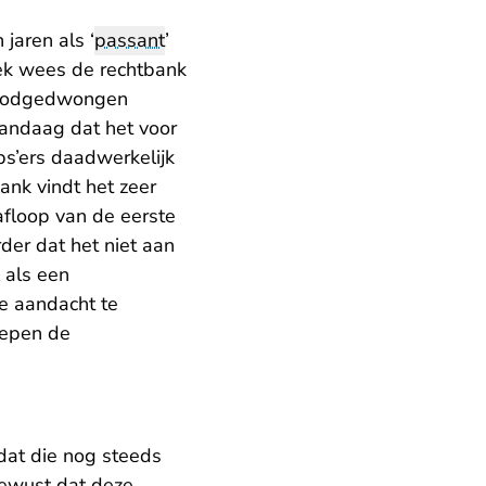
jaren als ‘
passant
’
eek wees de rechtbank
oodgedwongen
vandaag dat het voor
bs’ers daadwerkelijk
ank vindt het zeer
 afloop van de eerste
der dat het niet aan
l als een
e aandacht te
oepen de
dat die nog steeds
bewust dat deze