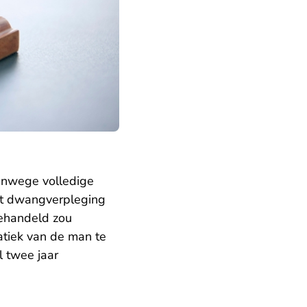
anwege volledige
et dwangverpleging
behandeld zou
atiek van de man te
l twee jaar