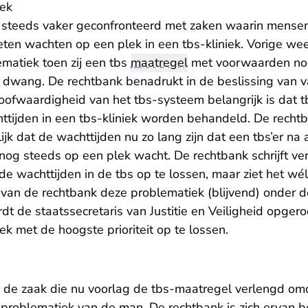
ek
 steeds vaker geconfronteerd met zaken waarin mensen 
ten wachten op een plek in een tbs-kliniek. Vorige w
ematiek
toen zij een tbs
maatregel
met voorwaarden n
 dwang. De rechtbank benadrukt in de beslissing van 
eloofwaardigheid van het tbs-systeem belangrijk is dat t
ttijden in een tbs-kliniek worden behandeld. De rechtb
ijk dat de wachttijden nu zo lang zijn dat een tbs’er na
nog steeds op een plek wacht. De rechtbank schrijft ver
 de wachttijden in de tbs op te lossen, maar ziet het wé
 van de rechtbank deze problematiek (blijvend) onder d
t de staatssecretaris van Justitie en Veiligheid opger
k met de hoogste prioriteit op te lossen.
n de zaak die nu voorlag de tbs-maatregel verlengd om
problematiek van de man. De rechtbank is zich ervan 