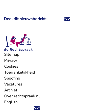
Deel dit nieuwsbericht:
Deel dit nieuwsbericht via X - U 
Deel dit nieuwsbericht via Fa
Deel dit nieuwsbericht via
Deel dit nieuwsbericht
Sitemap
Privacy
Cookies
Toegankelijkheid
Spoofing
Vacatures
- U verlaat Rechtspraak.nl
Archief
Over rechtspraak.nl
English
Volg ons op X (Twitter) - U verlaat Rechtspraak.nl
Volg ons op Facebook - U verlaat Rechtspraak.nl
Volg ons op Instagram - U verlaat Rechtspraak.nl
Volg ons op Youtube - U verlaat Rechtspraak.nl
Volg ons op LinkedIn - U verlaat Rechtspraak.n
'Blijf op de hoogte' nieuwsbrief - U verlaat