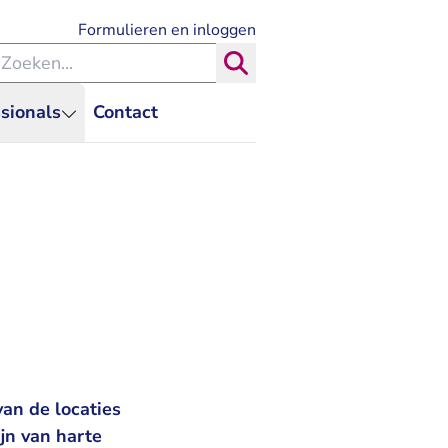
- U verlaat Rechtspraak.nl
Formulieren en inloggen
eken binnen de Rechtspraak
Zoeken
sionals
Contact
an de locaties
jn van harte