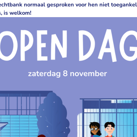
chtbank normaal gesproken voor hen niet toegankeli
s, is welkom!