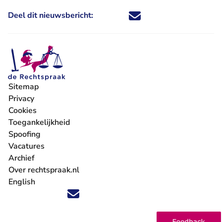
Deel dit nieuwsbericht:
Deel dit nieuwsbericht via X - U 
Deel dit nieuwsbericht via Fa
Deel dit nieuwsbericht via
Deel dit nieuwsbericht
Sitemap
Privacy
Cookies
Toegankelijkheid
Spoofing
Vacatures
- U verlaat Rechtspraak.nl
Archief
Over rechtspraak.nl
English
Volg ons op X (Twitter) - U verlaat Rechtspraak.nl
Volg ons op Facebook - U verlaat Rechtspraak.nl
Volg ons op Instagram - U verlaat Rechtspraak.nl
Volg ons op Youtube - U verlaat Rechtspraak.nl
Volg ons op LinkedIn - U verlaat Rechtspraak.n
'Blijf op de hoogte' nieuwsbrief - U verlaat