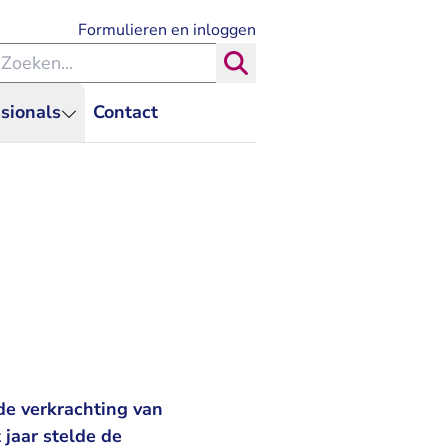
- U verlaat Rechtspraak.nl
Formulieren en inloggen
eken binnen de Rechtspraak
Zoeken
sionals
Contact
 de verkrachting van
 jaar stelde de