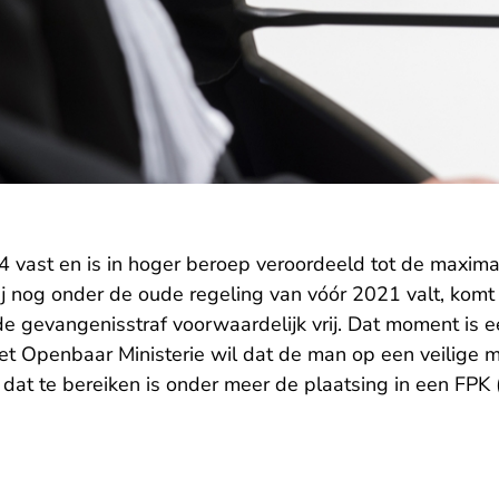
- U verlaat Rechtspraak.nl
 vast en is in
hoger beroep
veroordeeld tot de maxima
j nog onder de oude regeling van vóór 2021 valt, komt hi
 gevangenisstraf voorwaardelijk vrij. Dat moment is eer
t Openbaar Ministerie wil dat de man op een veilige ma
dat te bereiken is onder meer de plaatsing in een FPK 