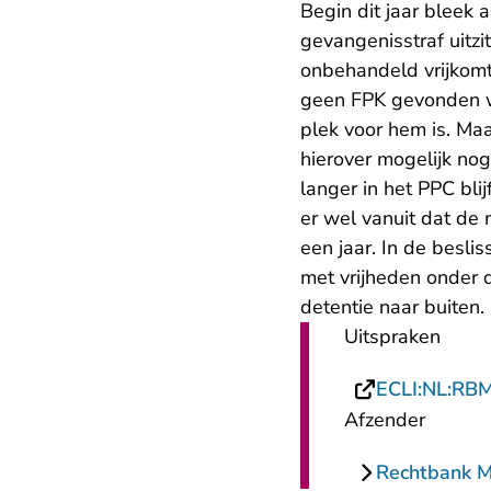
Begin dit jaar bleek 
gevangenisstraf uitzi
onbehandeld vrijkom
geen FPK gevonden wa
plek voor hem is. Maa
hierover mogelijk no
langer in het PPC bli
er wel vanuit dat de 
een jaar. In de besli
met vrijheden onder 
detentie naar buiten.
Uitspraken
ECLI:NL:RB
Afzender
Rechtbank 