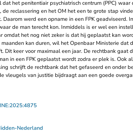
al dat het penitentiair psychiatrisch centrum (PPC) waar
t, de reclassering en het OM het een te grote stap vind
t. Daarom werd een opname in een FPK geadviseerd. I
ar de man terecht kon. Inmiddels is er wel een instel
r omdat het nog niet zeker is dat hij geplaatst kan wor
g maanden kan duren, wil het Openbaar Ministerie da
jft. Dit keer voor maximaal een jaar. De rechtbank gaat
man in een FPK geplaatst wordt zodra er plek is. Ook al
ssing schrijft de rechtbank dat het gefaseerd en onder 
de vleugels van justitie bijdraagt aan een goede overg
- U verlaat Rechtspraak.nl
MNE:2025:4875
Midden-Nederland