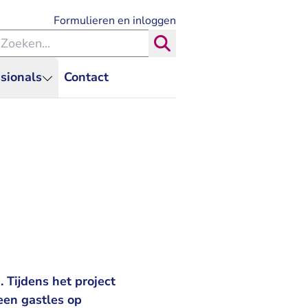
- U verlaat Rechtspraak.nl
Formulieren en inloggen
eken binnen de Rechtspraak
Zoeken
sionals
Contact
 Tijdens het project
en gastles op