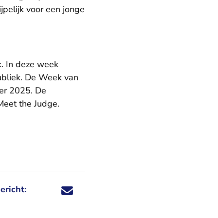
jpelijk voor een jonge
k. In deze week
ubliek. De Week van
ber 2025. De
Meet the Judge.
ericht:
Deel dit nieuwsbericht via X - U verlaat Rechtspraa
Deel dit nieuwsbericht via Facebook - U verlaat
Deel dit nieuwsbericht via e-mail
Deel dit nieuwsbericht via LinkedIn - U v