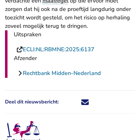
verdachte een
maatregel
op die ervoor moet
zorgen dat hij ook na de proeftijd langdurig onder
toezicht wordt gesteld, om het risico op herhaling
zoveel mogelijk terug te dringen.
Uitspraken
- U verlaat Recht
ECLI:NL:RBMNE:2025:6137
Afzender
Rechtbank Midden-Nederland
Deel dit nieuwsbericht:
Deel dit nieuwsbericht via X - U 
Deel dit nieuwsbericht via Fa
Deel dit nieuwsbericht via
Deel dit nieuwsbericht